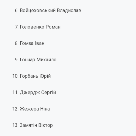
Войцеховський Владислав
Головенко Роман
Гомза Іван
Гончар Михайло
Горбань Юрій
Джердж Сергій
Жежера Ніна
Замятін Віктор