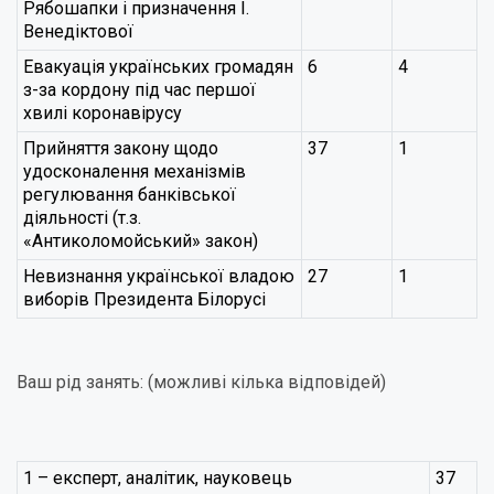
Рябошапки і призначення І.
Венедіктової
Евакуація українських громадян
6
4
з-за кордону під час першої
хвилі коронавірусу
Прийняття закону щодо
37
1
удосконалення механізмів
регулювання банківської
діяльності (т.з.
«Антиколомойський» закон)
Невизнання української владою
27
1
виборів Президента Білорусі
Ваш рід занять: (можливі кілька відповідей)
1 – експерт, аналітик, науковець
37