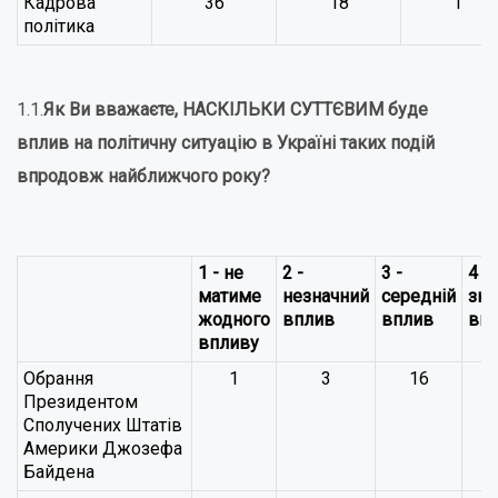
Кадрова
36
18
1
політика
1.1.
Як Ви вважаєте, НАСКІЛЬКИ СУТТЄВИМ буде
вплив на політичну ситуацію в Україні таких подій
впродовж найближчого року?
1 - не
2 -
3 -
4 -
матиме
незначний
середній
зна
жодного
вплив
вплив
вп
впливу
Обрання
1
3
16
Президентом
Сполучених Штатів
Америки Джозефа
Байдена