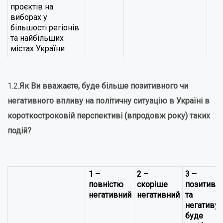
проєктів на
виборах у
більшості регіонів
та найбільших
містах України
1.2.
Як Ви вважаєте, буде більше позитивного чи
негативного впливу на політичну ситуацію в Україні в
короткостроковій перспективі (впродовж року) таких
подій?
1 –
2 –
3 –
повністю
скоріше
позитиву
негативний
негативний
та
негативу
буде