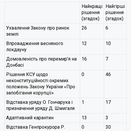
Найкращі
Найгірші
рішення
рішення
(згадок)
(згадок)
Ухвалення Закону про ринок
26
6
землі
Впровадження весняного
12
10
локдауну
Домовленість про перемир’я на
16
7
Донбасі
Рішення КСУ щодо
0
46
неконституційності окремих
положень Закону України «Про
запобігання корупції»
Відставка уряду О. Гончарука і
1
17
призначення уряду Д. Шмигаля
Адаптивний карантин
13
3
Відставка Генпрокурора Р.
0
30