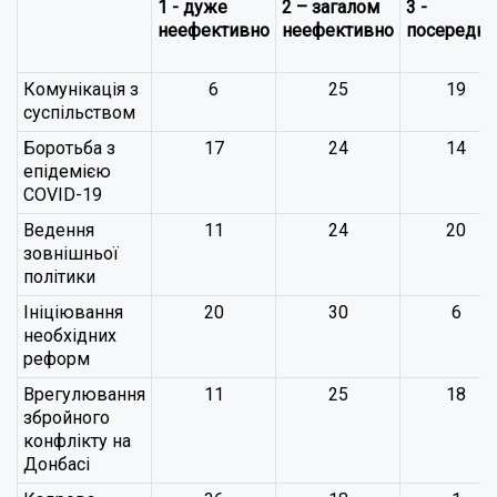
1 - дуже
2 – загалом
3 -
неефективно
неефективно
посереднь
Комунікація з
6
25
19
суспільством
Боротьба з
17
24
14
епідемією
COVID-19
Ведення
11
24
20
зовнішньої
політики
Ініціювання
20
30
6
необхідних
реформ
Врегулювання
11
25
18
збройного
конфлікту на
Донбасі