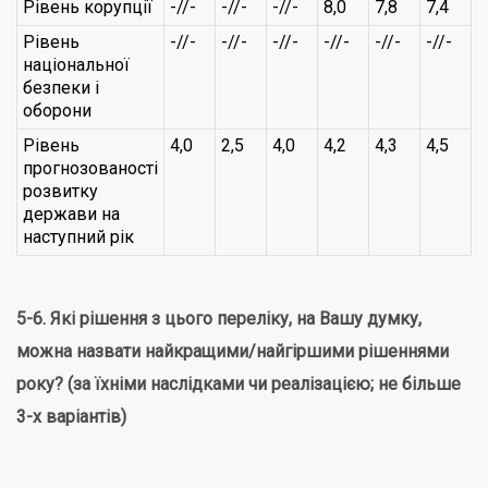
Рівень корупції
-//-
-//-
-//-
8,0
7,8
7,4
7
Рівень
-//-
-//-
-//-
-//-
-//-
-//-
-
національної
безпеки і
оборони
Рівень
4,0
2,5
4,0
4,2
4,3
4,5
5
прогнозованості
розвитку
держави на
наступний рік
5-6. Які рішення з цього переліку, на Вашу думку,
можна назвати найкращими/найгіршими рішеннями
року? (за їхніми наслідками чи реалізацією; не більше
3-х варіантів)