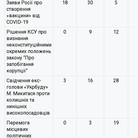
Заяви Росії про
18
30
5
створення
«вакцини» від
COVID-19
Рішення КСУ про
0
9
12
визнання
неконституційними
окремих положень
закону “Про
запобігання
корупції”
Свідчення екс-
3
16
28
голови «Укрбуду»
М. Микитася проти
колишніх та
нинішніх
високопосадовців
Перемога
0
3
19
місцевих
політичних