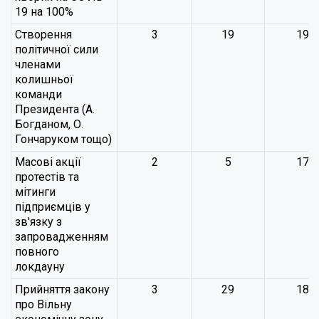
19 на 100%
Створення
3
19
19
політичної сили
членами
колишньої
команди
Президента (А.
Богданом, О.
Гончаруком тощо)
Масові акції
2
5
17
протестів та
мітинги
підприємців у
зв'язку з
запровадженням
повного
локдауну
Прийняття закону
3
29
18
про Вільну