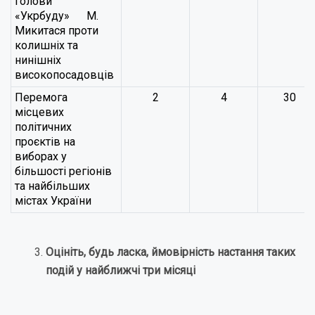
голови
«Укрбуду» М.
Микитася проти
колишніх та
нинішніх
високопосадовців
Перемога
2
4
30
місцевих
політичних
проєктів на
виборах у
більшості регіонів
та найбільших
містах України
Оцініть, будь ласка, ймовірність настання таких
подій у найближчі три місяці