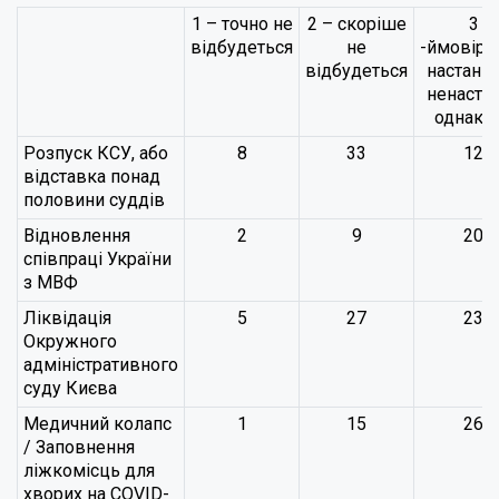
1 – точно не
2 – скоріше
3
відбудеться
не
-ймовірн
відбудеться
настання
ненаста
однако
Розпуск КСУ, або
8
33
12
відставка понад
половини суддів
Відновлення
2
9
20
співпраці України
з МВФ
Ліквідація
5
27
23
Окружного
адміністративного
суду Києва
Медичний колапс
1
15
26
/ Заповнення
ліжкомісць для
хворих на COVID-