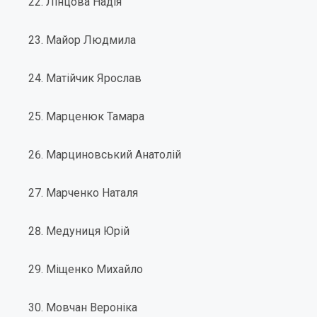
Лінцова Надія
Майор Людмила
Матійчик Ярослав
Марценюк Тамара
Марциновський Анатолій
Марченко Наталя
Медуниця Юрій
Міщенко Михайло
Мовчан Вероніка