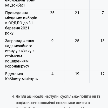
економічну зону
на Донбасі
Проведення
25
21
7
місцевих виборів
в ОРДЛО до 31
березня 2021
року
Запровадження
9
25
13
надзвичайного
стану у зв'язку з
стрімким
поширенням
коронавірусу
Відставка
4
19
17
Кабінету міністрів
Як Ви оцінюєте наступні суспільно-політичні та
соціально-економічні показники життя в