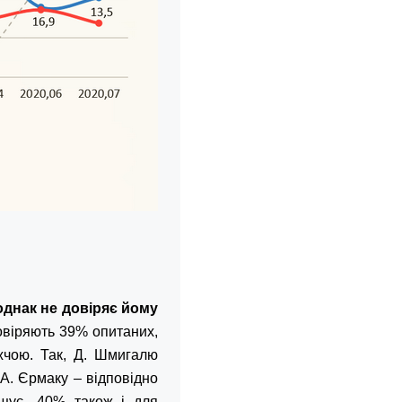
однак не довіряє йому
овіряють 39% опитаних,
жчою. Так, Д. Шмигалю
 А. Єрмаку – відповідно
щує -40% також і для