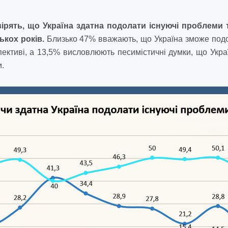
вірять, що Україна здатна подолати існуючі проблеми
ькох років.
Близько 47% вважають, що Україна зможе подо
пективі, а 13,5% висловлюють песимістичні думки, що Укра
и.