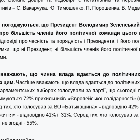
тиків – С. Вакарчука, Ю. Тимошенко, П. Порошенка, В. Медв
н погоджуються, що Президент Володимир Зеленський
ро більшість членів його політичної команди цього 
дповіді про чесність та порядність і Президента, і його по
мки, що ні Президент, ні більшість членів його політичної
ми.
 вважають, що чинна
влада вдається до політичних
з цим.
Частіше вважають, що влада вдається до політичних 
парламентських виборах голосували
за партії, що сьогодні
римуються 72% прихильників «Європейської солідарності» (н
д тих, хто голосував за ВО «Батьківщина» ˗ відповідно 42% 
иття» ˗ відповідно 41% і 31%. Серед тих, хто голосував за
 не згодні ˗ 55%.