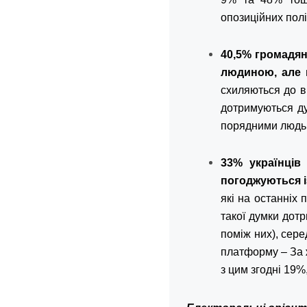
опозиційних полі
40,5% громадя
людиною, але п
схиляються до ві
дотримуються ду
порядними людь
33% українців
погоджуються і
які
на останніх 
такої думки дот
поміж них), сере
платформу – За ж
з цим згодні 19%,