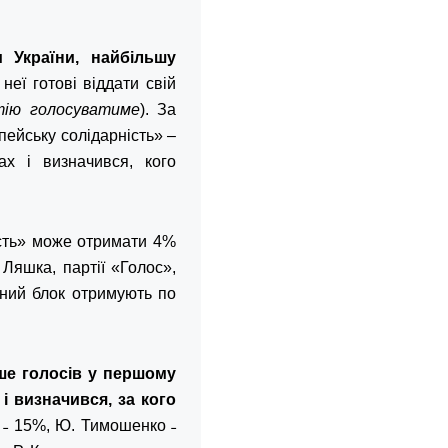
 України, найбільшу
 неї готові віддати свій
ртію голосуватиме
). За
пейську солідарність» –
х і визначився, кого
есть» може отримати 4%
Ляшка, партії «Голос»,
йний блок отримують по
ше голосів у першому
і визначився, за кого
 ˗ 15%, Ю. Тимошенко ˗