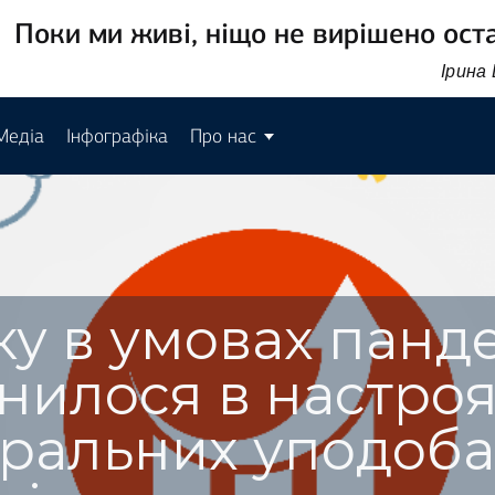
Поки ми живі, ніщо не вирішено ост
Ірина
Медіа
Інфографіка
Про нас
ку в умовах панде
нилося в настроя
оральних уподоб