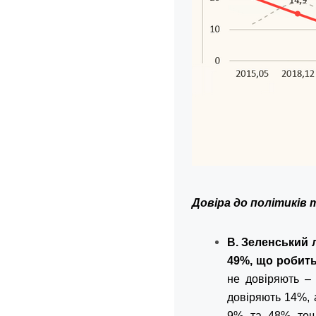
Довіра до політиків 
В. Зеленський 
49%, що робить
не довіряють –
довіряють 14%, 
9% та 48% тощо