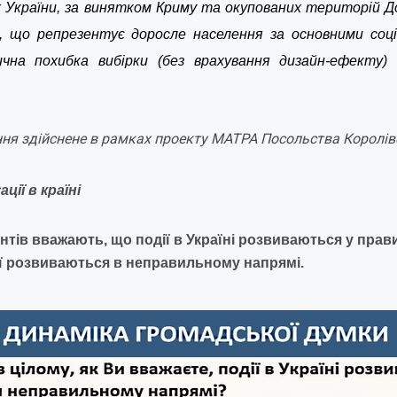
нах України, за винятком Криму та окупованих територій Д
, що репрезентує доросле населення за основними соц
ична похибка вибірки (без врахування дизайн-ефекту)
ня здійснене в рамках проекту МАТРА Посольства Королів
ції в країні
нтів вважають, що події в Україні розвиваються
у прав
ії розвиваються в неправильному напрямі.