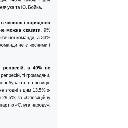
едчука та Ю. Бойка.
 є чесною і порядною
не можна сказати
. 9%
літичної команди, а 33%
 команди не є чесними і
 репресій, а 40% не
репресій, ті громадяни,
 перебувають в опозиції:
е згодні з цим 13,5% з-
і 29,5%; за «Опозиційну
 партію «Слуга народу»,