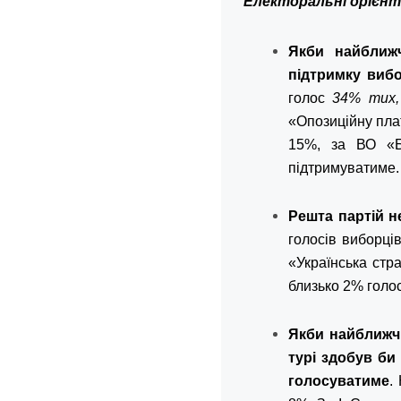
Електоральні орієнт
Якби найближ
підтримку вибо
голос
34% тих,
«Опозиційну плат
15%, за ВО «Ба
підтримуватиме.
Решта партій н
голосів виборці
«Українська стр
близько 2% голос
Якби найближч
турі здобув би
голосуватиме
.