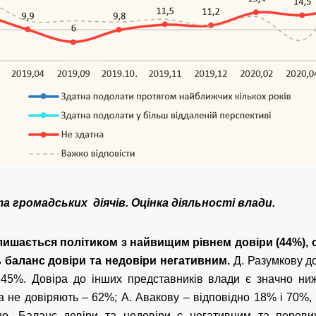
та громадських діячів. Оцінка діяльності влади.
лишається політиком з найвищим рівнем довіри (44%), 
 баланс довіри та недовіри негативним.
Д. Разумкову д
 45%. Довіра до інших представників влади є значно ни
а не довіряють – 62%; А. Авакову – відповідно 18% і 70%,
. Баланс довіри та недовіри є негативним та переви