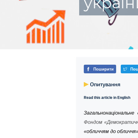
україн
Поширити
Пош
Опитування
Read this article in English
Загальнонаціональне
Фондом «Демократичні 
«обличчям до обличчя»