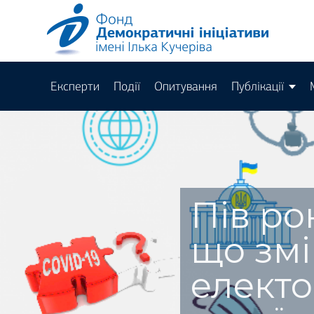
Експерти
Події
Опитування
Публікації
Пів ро
що змі
елект