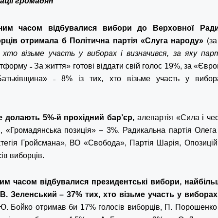
ації громадян
чим часом відбувалися вибори до Верховної Ради
рців отримала б Політична партія «Слуга народу»
(за
 хто візьме участь у виборах і визначився, за яку па
форму ˗ За життя» готові віддати свій голос 19%, за «Євро
тьківщина» ˗ 8% із тих, хто візьме участь у вибора
е долають 5%-й прохідний бар’єр,
але
партія «Сила і ч
в, «Громадянська позиція» – 3%. Радикальна партія Олега 
атегія Гройсмана», ВО «Свобода», Партія Шарія, Опозиці
ів виборців.
им часом відбувалися президентські вибори, найбіль
 В. Зеленський – 37% тих, хто візьме участь у виборах 
 Ю. Бойко отримав би 17% голосів виборців, П. Порошенко