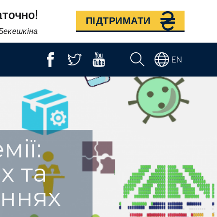
аточно!
ПІДТРИМАТИ
 Бекешкіна
EN
мії:
х та
аннях