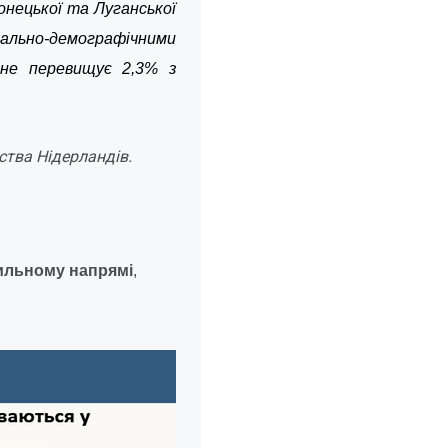
онецької та Луганської
іально-демографічними
 не перевищує 2,3% з
ства Нідерландів.
ильному напрямі
,