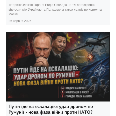
Інтерв'ю Олексія Гараня Радіо Свобода на тлі загострення
відносин між Україною та Польщею, а також ударів по Криму та
Москві
26 червня 2026
Путін іде на ескалацію: удар дроном по
Румунії - нова фаза війни проти НАТО?