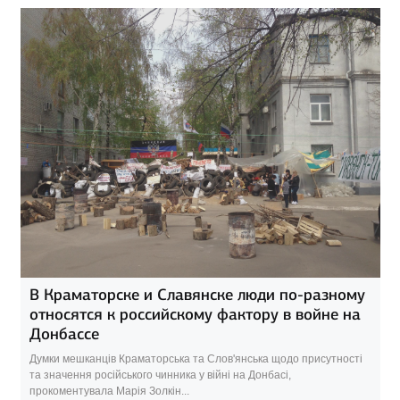
В Краматорске и Славянске люди по-разному
относятся к российскому фактору в войне на
Донбассе
Думки мешканців Краматорська та Слов'янська щодо присутності
та значення російського чинника у війні на Донбасі,
прокоментувала Марія Золкін...