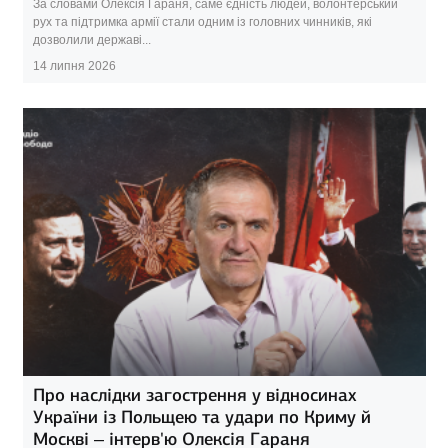
За словами Олексія Гараня, саме єдність людей, волонтерський
рух та підтримка армії стали одним із головних чинників, які
дозволили державі...
14 липня 2026
Про наслідки загострення у відносинах
України із Польщею та удари по Криму й
Москві – інтерв'ю Олексія Гараня