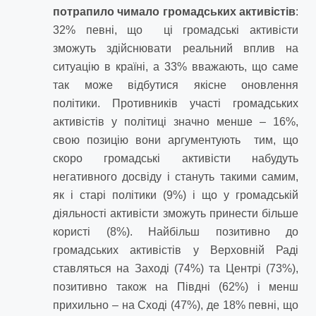
потрапило чимало громадських активістів
:
32% певні, що ці громадські активісти
зможуть здійснювати реальний вплив на
ситуацію в країні, а 33% вважають, що саме
так може відбутися якісне оновлення
політики. Противників участі громадських
активістів у політиці значно менше – 16%,
свою позицію вони аргументують тим, що
скоро громадські активісти набудуть
негативного досвіду і стануть такими самим,
як і старі політики (9%) і що у громадській
діяльності активісти зможуть принести більше
користі (8%). Найбільш позитивно до
громадських активістів у Верховній Раді
ставляться на Заході (74%) та Центрі (73%),
позитивно також на Півдні (62%) і менш
прихильно – на Сході (47%), де 18% певні, що