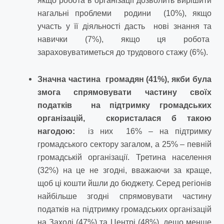
якщо робота в організації дозволить вирішити
нагальні проблеми родини (10%), якщо
участь у її діяльності дасть нові знання та
навички (7%), якщо ця робота
зараховуватиметься до трудового стажу (6%).
Значна частина
громадян (41%), якби була
змога спрямовувати частину своїх
податків на підтримку громадських
організацій, скористалася б такою
нагодою:
із них 16% – на підтримку
громадського сектору загалом, а 25% – певній
громадській організації. Третина населення
(32%) на це не згодні, вважаючи за краще,
щоб ці кошти йшли до бюджету. Серед регіонів
найбільше згодні спрямовувати частину
податків на підтримку громадських організацій
на Заході (47%) та Центрі (48%), дещо менше