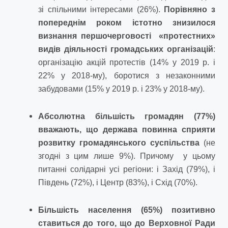
зі спільними інтересами (26%).
Порівняно з
попереднім роком істотно знизилося
визнання першочерговості «протестних»
видів діяльності громадських організацій
:
організацію акцій протестів (14% у 2019 р. і
22% у 2018-му), боротися з незаконними
забудовами (15% у 2019 р. і 23% у 2018-му).
Абсолютна більшість громадян (77%)
вважають, що держава повинна сприяти
розвитку громадянського суспільства
(не
згодні з цим лише 9%). Причому у цьому
питанні солідарні усі регіони: і Захід (79%), і
Південь (72%), і Центр (83%), і Схід (70%).
Більшість населення (65%) позитивно
ставиться до того, що до Верховної Ради