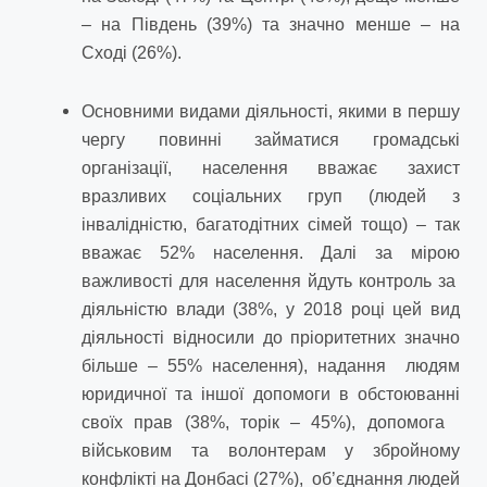
– на Південь (39%) та значно менше – на
Сході (26%).
Основними видами діяльності, якими в першу
чергу повинні займатися громадські
організації, населення вважає захист
вразливих соцiальних груп (людей з
iнвалiдністю, багатодiтних сiмей тощо) – так
вважає 52% населення. Далі за мірою
важливості для населення йдуть контроль за
діяльністю влади (38%, у 2018 році цей вид
діяльності відносили до пріоритетних значно
більше – 55% населення), надання людям
юридичної та іншої допомоги в обстоюванні
своїх прав (38%, торік – 45%), допомога
військовим та волонтерам у збройному
конфлікті на Донбасі (27%), об’єднання людей