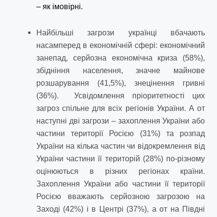
– як імовірні.
Найбільші загрози українці вбачають
насамперед в економічній сфері: економічний
занепад, серйозна економічна криза (58%),
збідніння населення, значне майнове
розшарування (41,5%), знецінення гривні
(36%). Усвідомлення пріоритетності цих
загроз спільне для всіх регіонів України. А от
наступні дві загрози – захоплення України або
частини території Росією (31%) та розпад
України на кілька частин чи відокремлення від
України частини її територій (28%) по-різному
оцінюються в різних регіонах країни.
Захоплення України або частини її території
Росією вважають серйозною загрозою на
Заході (42%) і в Центрі (37%), а от на Півдні