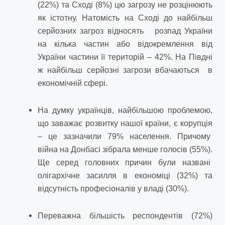
(22%) та Сході (8%) цю загрозу не розцінюють
як істотну. Натомість на Сході до найбільш
серйозних загроз відносять розпад України
на кілька частин або відокремлення від
України частини її територій – 42%. На Півдні
ж найбільш серйозні загрози вбачаються в
економічній сфері.
На думку українців, найбільшою проблемою,
що заважає розвитку нашої країни, є корупція
– це зазначили 79% населення. Причому
війна на Донбасі зібрала менше голосів (55%).
Ще серед головних причин були названі
олігархічне засилля в економіці (32%) та
відсутність професіоналів у владі (30%).
Переважна більшість респондентів (72%)