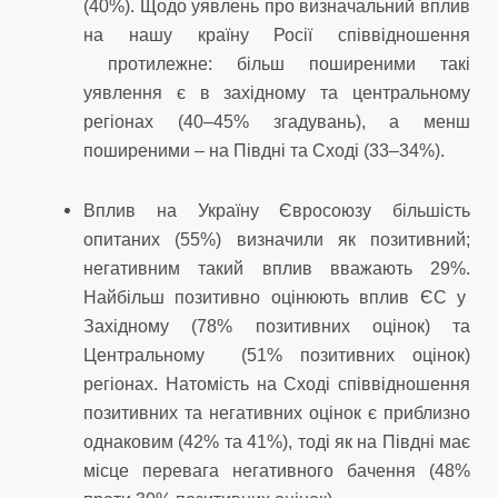
(40%). Щодо уявлень про визначальний вплив
на нашу країну Росії співвідношення
протилежне: більш поширеними такі
уявлення є в західному та центральному
регіонах (40–45% згадувань), а менш
поширеними – на Півдні та Сході (33–34%).
Вплив на Україну Євросоюзу більшість
опитаних (55%) визначили як позитивний;
негативним такий вплив вважають 29%.
Найбільш позитивно оцінюють вплив ЄС у
Західному (78% позитивних оцінок) та
Центральному (51% позитивних оцінок)
регіонах. Натомість на Сході співвідношення
позитивних та негативних оцінок є приблизно
однаковим (42% та 41%), тоді як на Півдні має
місце перевага негативного бачення (48%