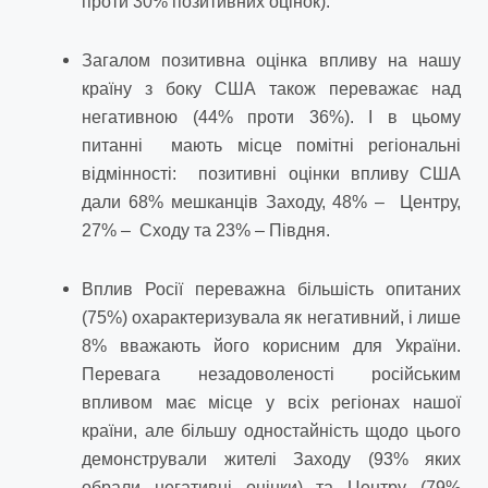
проти 30% позитивних оцінок).
Загалом позитивна оцінка впливу на нашу
країну з боку США також переважає над
негативною (44% проти 36%). І в цьому
питанні мають місце помітні регіональні
відмінності: позитивні оцінки впливу США
дали 68% мешканців Заходу, 48% – Центру,
27% – Сходу та 23% – Півдня.
Вплив Росії переважна більшість опитаних
(75%) охарактеризувала як негативний, і лише
8% вважають його корисним для України.
Перевага незадоволеності російським
впливом має місце у всіх регіонах нашої
країни, але більшу одностайність щодо цього
демонстрували жителі Заходу (93% яких
обрали негативні оцінки) та Центру (79%