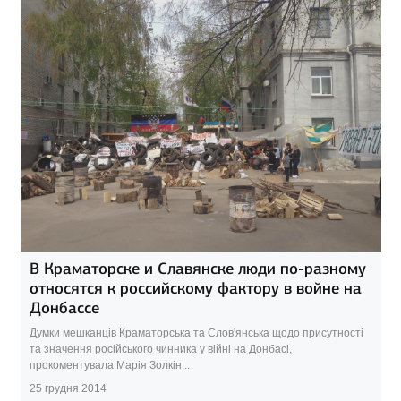
В Краматорске и Славянске люди по-разному
относятся к российскому фактору в войне на
Донбассе
Думки мешканців Краматорська та Слов'янська щодо присутності
та значення російського чинника у війні на Донбасі,
прокоментувала Марія Золкін...
25 грудня 2014