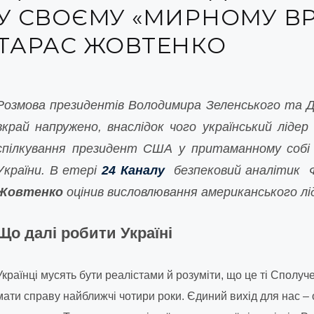
У СВОЄМУ «МИРНОМУ ВР
ТАРАС ЖОВТЕНКО
Розмова президентів Володимира Зеленського та 
вкрай напружено, внаслідок чого український лідер
спілкування президент США у притаманному собі с
України. В етері
24 Каналу
безпековий аналітик Ф
Жовтенко
оцінив висловлювання американського ліде
Що далі робити Україні
Українці мусять бути реалістами й розуміти, що це ті Сполуч
мати справу найближчі чотири роки. Єдиний вихід для нас –