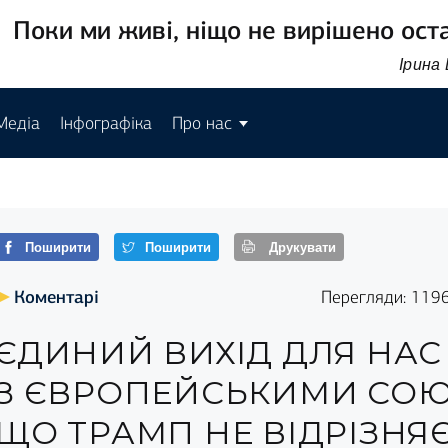
Поки ми живі, ніщо не вирішено ост
Ірина
Медіа
Інфографіка
Про нас
Поширити
Поширити
Друкувати
Коментарі
Перегляди: 119
ЄДИНИЙ ВИХІД ДЛЯ НАС
З ЄВРОПЕЙСЬКИМИ СОЮ
ЩО ТРАМП НЕ ВІДРІЗНЯЄ 