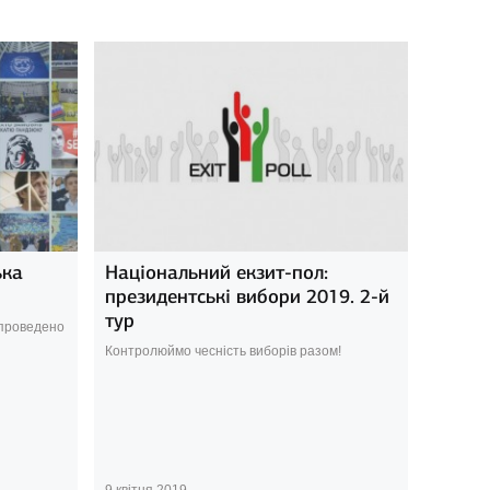
ька
Національний екзит-пол:
президентські вибори 2019. 2-й
тур
 проведено
Контролюймо чесність виборів разом!
9 квітня 2019