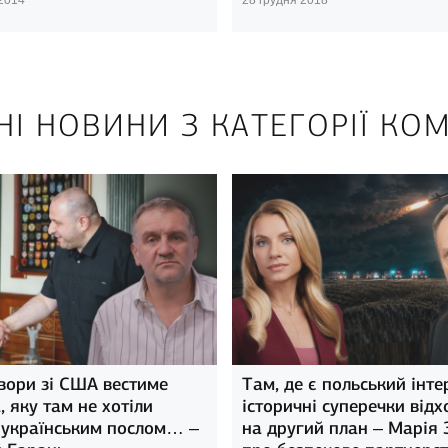
НІ НОВИНИ З КАТЕГОРІЇ КОМ
вори зі США вестиме
Там, де є польський інте
 яку там не хотіли
історичні суперечки відх
 українським послом… –
на другий план – Марія 