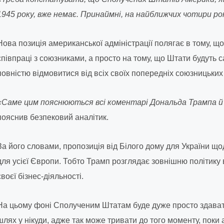
1945 року, вже немає. Принаймні, на найближчих чотири ро
Нова позиція американської адміністрації полягає в тому, 
співпраці з союзниками, а просто на тому, що Штати будуть са
повністю відмовитися від всіх своїх попередніх союзницьких
«Саме цим пояснюються всі коментарі Дональда Трампа й 
пояснив безпековий аналітик.
За його словами, пропозиція від Білого дому для України щ
для усієї Європи. Тобто Трамп розглядає зовнішню політик
своєї бізнес-діяльності.
На цьому фоні Сполученим Штатам буде дуже просто здавати
шлях у нікуди, адже так може тривати до того моменту, поки 