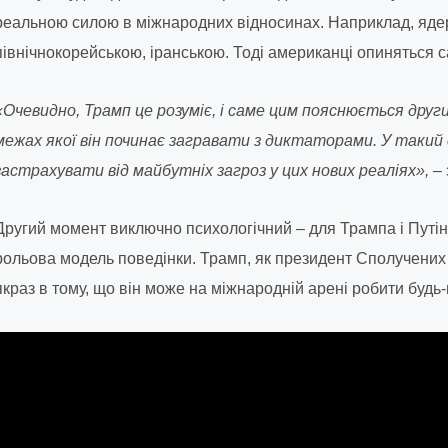
реальною силою в міжнародних відносинах. Наприклад, яде
північнокорейською, іранською. Тоді американці опиняться с
«Очевидно, Трамп це розуміє, і саме цим пояснюється други
межах якої він починає загравати з диктаторами. У такий
застрахувати від майбутніх загроз у цих нових реаліях»,
– 
Другий момент виключно психологічний – для Трампа і Путін
рольова модель поведінки. Трамп, як президент Сполучених 
якраз в тому, що він може на міжнародній арені робити будь-