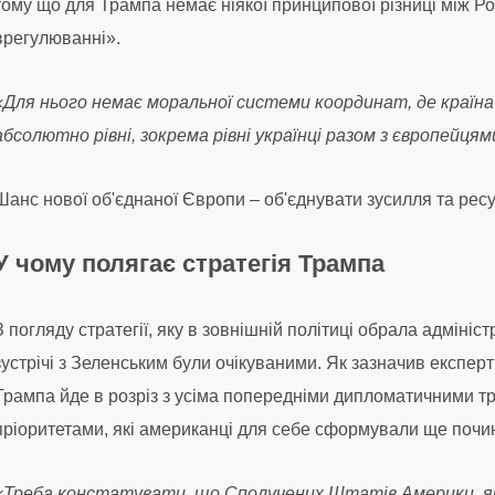
тому що для Трампа немає ніякої принципової різниці між Р
врегулюванні».
«Для нього немає моральної системи координат, де країна-
абсолютно рівні, зокрема рівні українці разом з європейцям
Шанс нової об'єднаної Європи – об'єднувати зусилля та рес
У чому полягає стратегія Трампа
З погляду стратегії, яку в зовнішній політиці обрала адмініс
зустрічі з Зеленським були очікуваними. Як зазначив експерт
Трампа йде в розріз з усіма попередніми дипломатичними 
пріоритетами, які американці для себе сформували ще почин
«Треба констатувати, що Сполучених Штатів Америки, яких