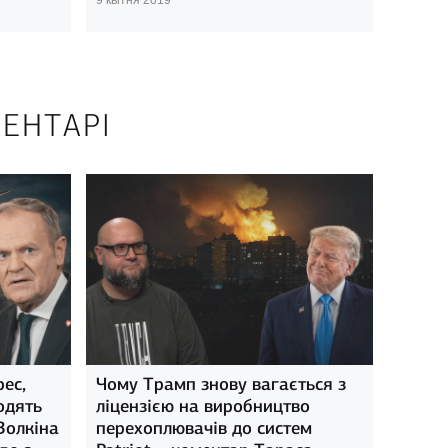
ЕНТАРІ
рес,
Чому Трамп знову вагається з
одять
ліцензією на виробництво
Золкіна
перехоплювачів до систем