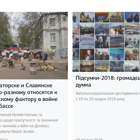
Підсумки-2018: громадс
думка
аторске и Славянске
о-разному относятся к
Загальнонаціональне дослідження
скому фактору в войне
з 19 по 25 грудня 2018 року.
бассе
канців Краматорська та
ка щодо присутності та значення
о чинника у війні на Донбасі,
вала Марія Золкін...
 2014
28 грудня 2018