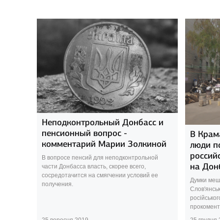
Неподконтрольный Донбасс и
пенсионный вопрос -
В Крам
комментарий Марии Золкиной
люди п
россий
В вопросе пенсий для неподконтрольной
на Дон
части Донбасса власть, скорее всего,
сосредотачится на смягчении условий ее
Думки меш
получения.
Слов'янсь
російськог
прокоменту
25 вересня 2019
25 грудня