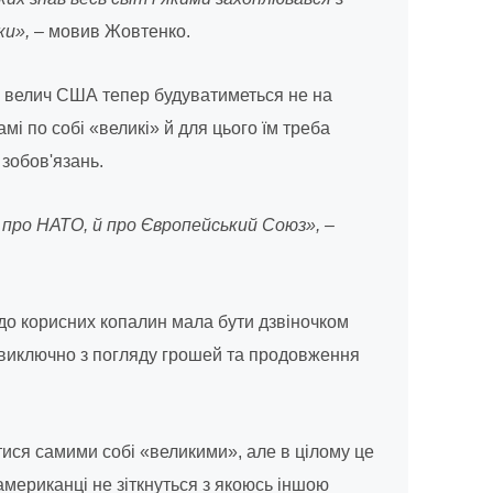
ки»,
– мовив Жовтенко.
що велич США тепер будуватиметься не на
мі по собі «великі» й для цього їм треба
 зобов'язань.
про НАТО, й про Європейський Союз», –
одо корисних копалин мала бути дзвіночком
у виключно з погляду грошей та продовження
ся самими собі «великими», але в цілому це
американці не зіткнуться з якоюсь іншою