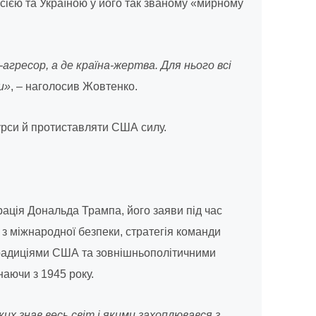
осією та Україною у його так званому «мирному
агресор, а де країна-жертва. Для нього всі
и»
, – наголосив Жовтенко.
урси й протиставляти США силу.
трація Дональда Трампа, його заяви під час
 з міжнародної безпеки, стратегія команди
традиціями США та зовнішньополітичними
аючи з 1945 року.
 знав весь світ і якими захоплювався з