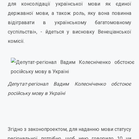
для консолідації української мови як єдиної
державної мови, а також роль, яку вона повинна
відігравати в українському багатомовному
суспільстві», - йдеться у висновку Венеціанської
комісії.
Депутат-регіонал Вадим Колесніченко обстоює
російську мову в Україні
Згідно з законопроектом, для наданню мови статусу
регіональної потрібно, щоб нею говорило 10 чи