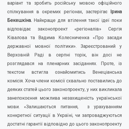
варіант та зробить російську мовою офіційного
спілкування в окремих регіонах, застерігає
Ірина
Бекешкіна.
Найкраще для втілення такої ідеї поки
відповідає законопроект «регіоналів» Сергія
Ківалова та Вадима Колесниченка «Про засади
державної мовної політики». Зареєстрований у
Верховній Раді в серпні торік, він досі не
розглядався на пленарних засіданнях. Проте, із
текстом встигла ознайомитись Венеціанська
комісія. Хоча члени комісії схвально поставились до
деяких статей цього законопроекту, у них викликала
занепокоєння можлива незахищеність української
мови. «Залишаються питання, з урахуванням
конкретної ситуації в Україні, чи запроваджуються
достатні гарантії відповідно до цього законопроекту