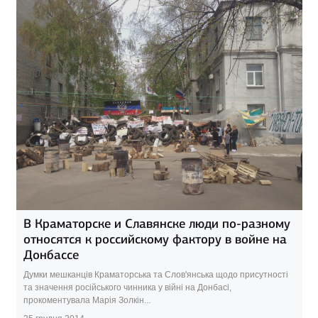
В Краматорске и Славянске люди по-разному
относятся к российскому фактору в войне на
Донбассе
Думки мешканців Краматорська та Слов'янська щодо присутності
та значення російського чинника у війні на Донбасі,
прокоментувала Марія Золкін...