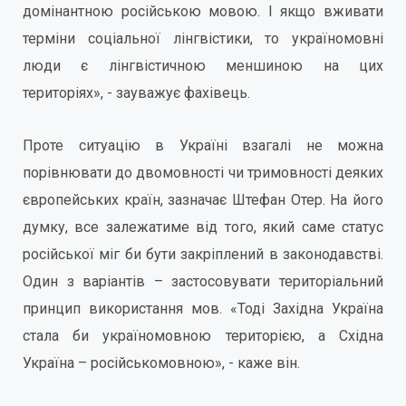
домінантною російською мовою. І якщо вживати
терміни соціальної лінгвістики, то україномовні
люди є лінгвістичною меншиною на цих
територіях», - зауважує фахівець.
Проте ситуацію в Україні взагалі не можна
порівнювати до двомовності чи тримовності деяких
європейських країн, зазначає Штефан Отер. На його
думку, все залежатиме від того, який саме статус
російської міг би бути закріплений в законодавстві.
Один з варіантів – застосовувати територіальний
принцип використання мов. «Тоді Західна Україна
стала би україномовною територією, а Східна
Україна – російськомовною», - каже він.