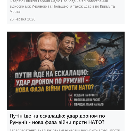
Інтерв'ю Олексія Гараня Радіо Свобода на тлі загострення
відносин між Україною та Польщею, а також ударів по Криму та
Москві
26 червня 2026
Путін іде на ескалацію: удар дроном по
Румунії - нова фаза війни проти НАТО?
Тарас Жовтенко аналізує ознаки ескалації російської агресії проти