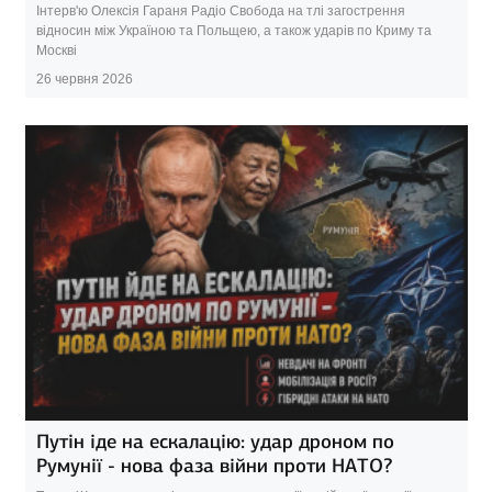
Інтерв'ю Олексія Гараня Радіо Свобода на тлі загострення
відносин між Україною та Польщею, а також ударів по Криму та
Москві
26 червня 2026
Путін іде на ескалацію: удар дроном по
Румунії - нова фаза війни проти НАТО?