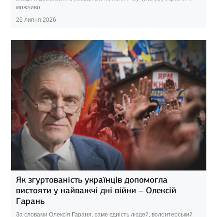
можливо...
26 липня 2026
Як згуртованість українців допомогла
вистояти у найважчі дні війни – Олексій
Гарань
За словами Олексія Гараня, саме єдність людей, волонтерський