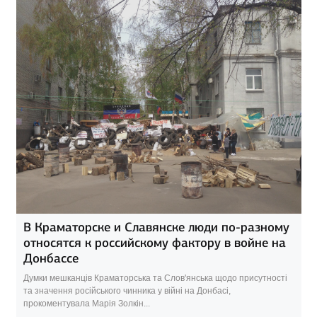
В Краматорске и Славянске люди по-разному
относятся к российскому фактору в войне на
Донбассе
Думки мешканців Краматорська та Слов'янська щодо присутності
та значення російського чинника у війні на Донбасі,
прокоментувала Марія Золкін...