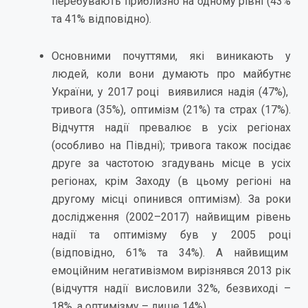
перебувають приблизно на одному рівні (43%
та 41% відповідно).
Основними почуттями, які виникають у
людей, коли вони думають про майбутнє
України, у 2017 році виявилися надія (47%),
тривога (35%), оптимізм (21%) та страх (17%).
Відчуття надії превалює в усіх регіонах
(особливо на Півдні); тривога також посідає
друге за частотою згадувань місце в усіх
регіонах, крім Заходу (в цьому регіоні на
другому місці опинився оптимізм). За роки
дослідження (2002–2017) найвищим рівень
надії та оптимізму був у 2005 році
(відповідно, 61% та 34%). А найвищим
емоційним негативізмом вирізнявся 2013 рік
(відчуття надії висловили 32%, безвиході –
18%, а оптимізму – лише 14%).