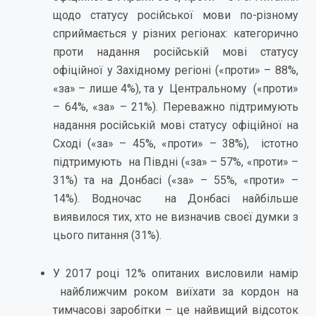
щодо статусу російської мови по-різному
сприймається у різних регіонах: категорично
проти надання російській мові статусу
офіційної у Західному регіоні («проти» – 88%,
«за» – лише 4%), та у Центральному («проти»
– 64%, «за» – 21%). Переважно підтримують
надання російській мові статусу офіційної на
Сході («за» – 45%, «проти» – 38%), істотно
підтримують на Півдні («за» – 57%, «проти» –
31%) та на Донбасі («за» – 55%, «проти» –
14%). Водночас на Донбасі найбільше
виявилося тих, хто не визначив своєї думки з
цього питання (31%).
У 2017 році 12% опитаних висловили намір
найближчим роком виїхати за кордон на
тимчасові заробітки – це найвищий відсоток