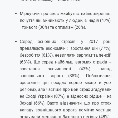
Міркуючи про своє майбутнє, найпоширеніші
почуття які виникають у людей, є: надія (47%),
тривога (30%) та оптимізм (26%).
Серед основних страхів у 2017 році
превалюють економічні: зростання цін (
77
%),
безробіття (
61
%), невиплати зарплат та пенсій
(6
3
%). Ще серед найбільш вагомих страхів –
зростання злочинності (
43
%), напад
Побоювання
зовнішнього ворога (
38
%).
зростання цін посідає перше місце в усіх
регіонах, але частіше про цей страх згадували
на Сході України (87%), а відносно рідше – на
Заході (66%). Варто відзначити, що про страх
нападу зовнішнього ворога помітно частіше
згадували мешканці Західного регіону (48%).