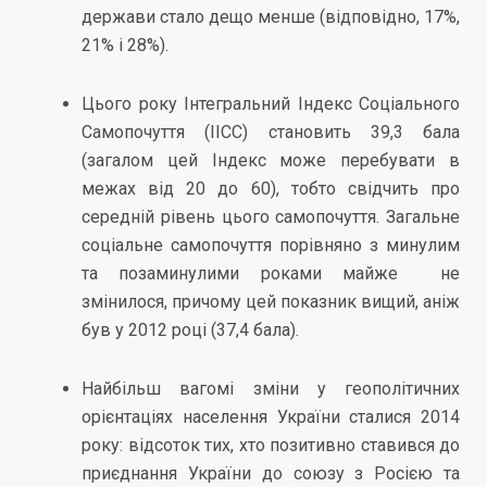
держави стало дещо менше (відповідно, 17%,
21% і 28%).
Цього року Інтегральний Індекс Соціального
Самопочуття (ІІСС) становить 39,3 бала
(загалом цей Індекс може перебувати в
межах від 20 до 60), тобто свідчить про
середній рівень цього самопочуття. Загальне
соціальне самопочуття порівняно з минулим
та позаминулими роками майже не
змінилося, причому цей показник вищий, аніж
був у 2012 році (37,4 бала).
Найбільш вагомі зміни у геополітичних
орієнтаціях населення України сталися 2014
року: відсоток тих, хто позитивно ставився до
приєднання України до союзу з Росією та