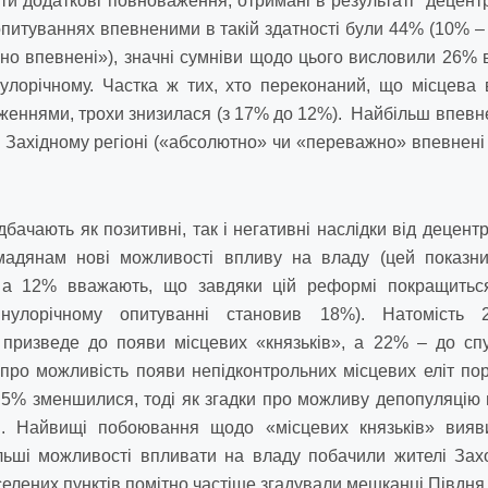
и додаткові повноваження, отримані в результаті децентралі
питуваннях впевненими в такій здатності були 44% (10% – 
о впевнені»), значні сумніви щодо цього висловили 26% 
улорічному. Частка ж тих, хто переконаний, що місцева 
еннями, трохи знизилася (з 17% до 12%). Найбільш впевне
у Західному регіоні («абсолютно» чи «переважно» впевнені
ачають як позитивні, так і негативні наслідки від децентр
мадянам нові можливості впливу на владу (цей показник
, а 12% вважають, що завдяки цій реформі покращиться
нулорічному опитуванні становив 18%). Натомість
 призведе до появи місцевих «князьків», а 22% – до сп
про можливість появи непідконтрольних місцевих еліт по
5% зменшилися, тоді як згадки про можливу депопуляцію 
. Найвищі побоювання щодо «місцевих князьків» вияви
льші можливості впливати на владу побачили жителі Зах
елених пунктів помітно частіше згадували мешканці Півдня 