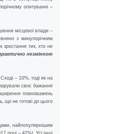
лорічному опитуванні –
ішення місцевої влади –
рівняно з минулорічним
к зростання тих, хто не
практично незмінною
ході – 10%, тоді як на
ларували своє бажання
озширення повноважень
ь, що не готові до цього
адами, найпопулярнішим
7 році – 42%). Усі інші