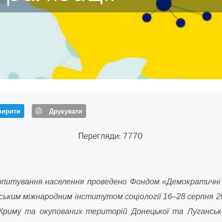
ирити
Друкувати
Перегляди: 7770
опитування населення проведено Фондом «Демократичні ін
вським міжнародним інститутом соціології 16–28 серпня
2
Криму та окупованих територій Донецької та Лугансь