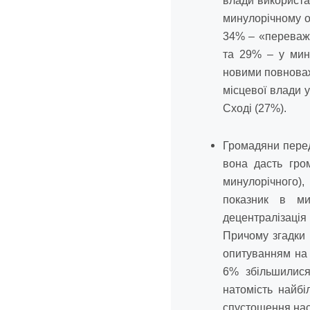
влади використат
минулорічному о
34% – «переважн
та 29% – у мин
новими повноваж
місцевої влади 
Сході (27%).
Громадяни передб
вона дасть гро
минулорічного)
показник в ми
децентралізація
Причому згадки 
опитуванням на 
6% збільшилися
натомість найбі
спустошення нас