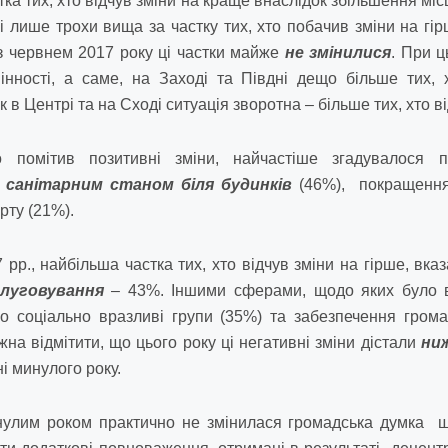
тка тих, хто відчув зміни на краще внаслідок збільшення мі
і лише трохи вища за частку тих, хто побачив зміни на гір
 з червнем 2017 року ці частки майже
не змінилися
. При ц
мінності, а саме, на Заході та Півдні дещо більше тих, 
к в Центрі та на Сході ситуація зворотна – більше тих, хто в
 помітив позитивні зміни, найчастіше згадувалося п
 санітарним станом біля будинків
(46%), покращення
рту (21%).
 рр., найбільша частка тих, хто відчув зміни на гірше, вка
луговування
­– 43%. Іншими сферами, щодо яких було в
ро соціально вразливі групи (35%) та забезпечення гром
на відмітити, що цього року ці негативні зміни дістали
ни
і минулого року.
нулим роком практично не змінилася громадська думка що