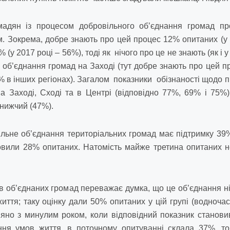
омадян із процесом добровільного об’єднання громад пр
. Зокрема, добре знають про цей процес 12% опитаних (у 
% (у 2017 році – 56%), тоді як нічого про це не знають (як і 
 об’єднання громад на Заході (тут добре знають про цей п
% в інших регіонах). Загалом показники обізнаності щодо п
а Заході, Сході та в Центрі (відповідно 77%, 69% і 75%),
 нижчий (47%).
льне об’єднання територіальних громад має підтримку 39
овили 28% опитаних. Натомість майже третина опитаних н
 об’єднаних громад переважає думка, що це об’єднання ні
життя; таку оцінку дали 50% опитаних у цій групі (водноча
няно з минулим роком, коли відповідний показник становив
ння умов життя, в поточному опитуванні склала 37%, то