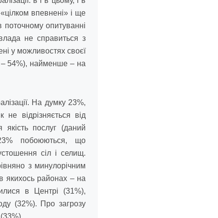
зації: в і в цьому, і в
«цілком впевнені» і ще
в поточному опитуванні
влада не справиться з
ні у можливостях своєї
 – 54%), найменше – на
алізації. На думку 23%,
 не відрізняється від
 якість послуг (даний
 23% побоюються, що
устошення сіл і селищ.
рівняно з минулорічним
в якихось районах – на
лися в Центрі (31%),
оду (32%). Про загрозу
(33%).