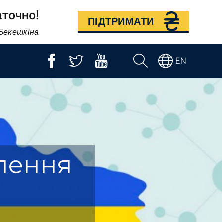
аточно!
ПІДТРИМАТИ
 Бекешкіна
EN
лення