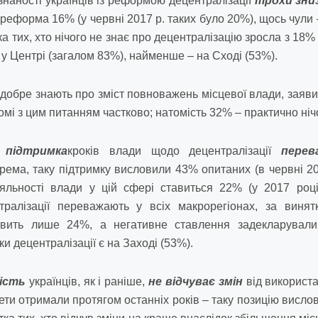
ізнаності українців із реформою децентралізації
трохи зни
реформа 16% (у червні 2017 р. таких було 20%), щось чули –
ка тих, хто нічого не знає про децентралізацію зросла з 18
у Центрі (загалом 83%), найменше – на Сході (53%).
 добре знають про зміст повноважень місцевої влади, заяв
омі з цим питанням частково; натомість 32% – практично ніч
,
підтримка
кроків влади щодо децентралізації
перев
рема, таку підтримку висловили 43% опитаних (в червні 20
іяльності влади у цій сфері ставиться 22% (у 2017 роц
ралізації переважають у всіх макрорегіонах, за винят
овить лише 24%, а негативне ставлення задекларувал
ки децентралізації є на Заході (53%).
ість
українців, як і раніше,
не відчуває змін
від використа
ети отримали протягом останніх років – таку позицію висло