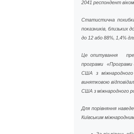
2041 респондент віком
Статистична похибка 
показників, близьких д
до 12 або 88%, 1,4% дл
Це опитування предс
програми «Програми 
США з міжнародного 
винятковою відповідал
США з міжнародного р
Для порівняння навед
Київським міжнародним 