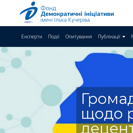
Експерти
Події
Опитування
Публікації
Грома
щодо 
децент