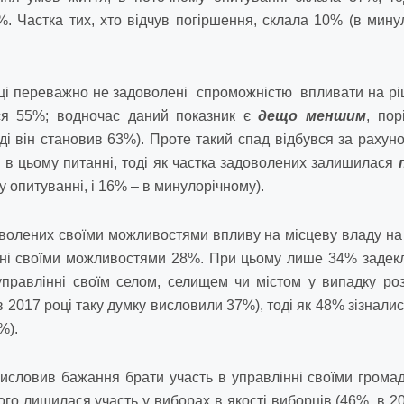
%. Частка тих, хто відчув погіршення, склала 10% (в мину
аїнці переважно не задоволені спроможністю впливати на р
ься 55%; водночас даний показник є
дещо меншим
, по
ді він становив 63%). Проте такий спад відбувся за рахуно
я в цьому питанні, тоді як частка задоволених залишилася
 опитуванні, і 16% – в минулорічному).
лених своїми можливостями впливу на місцеву владу на С
ені своїми можливостями 28%. При цьому лише 34% задек
 управлінні своїм селом, селищем чи містом у випадку р
в 2017 році таку думку висловили 37%), тоді як 48% зізналис
%).
висловив бажання брати участь в управлінні своїми гром
го лишилася участь у виборах в якості виборців (46%, в 201