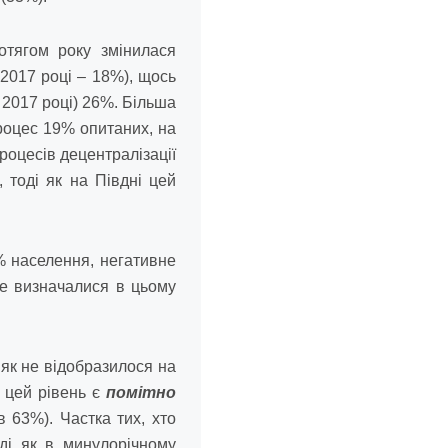
отягом року змінилася
2017 році – 18%), щось
у 2017 році) 26%. Більша
роцес 19% опитаних, на
роцесів децентралізації
 тоді як на Півдні цей
% населення, негативне
е визначалися в цьому
як не відобразилося на
с цей рівень є
помітно
 63%). Частка тих, хто
ді як в минулорічному