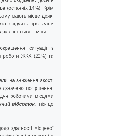
сцевих бюджетів, досить
ше (останніх 14%). Крім
ьому мають місце деякі
хто свідчить про зміни
ідчув негативні зміни.
окращення ситуації з
 роботи ЖКХ (22%) та
зали на зниження якості
ідзначено погіршення,
адян робочими місцями
жчий відсоток
,
ніж це
до здатності місцевої