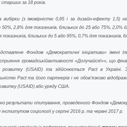
 старших за 18 років.
вибірки (з імовірністю 0,95 і за дизайн-ефекту 1,5) н
о 50%, 2,8% для показників, близьких до 25 або 75%, 2,0% д
я показників, близьких до 5 або 95%, 0,7% для показників, б
тавлене Фондом «Демократичні ініціативи» імені Іль
сприяння громадській
активності «Долучайся!»», що фі
розвитку (USAID) та здійснюється Pact в Україні.
ьністю Pact та його партнерів i не обов’язково відобр
озвитку (USAID) або уряду США
.
ено результати опитування, проведеного Фондом «Демокр
інститутом соціології у серпні 2016 р. та червні 201
7
р.