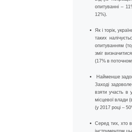
опитуванні – 11
12%).
Як і торік, укр
таких налічуєт
опитуванням (то
зміг визначитис
(17% в поточному
Найменше задово
Заході задовол
взяти участь в
місцевої влади (
(у 2017 році – 50
Серед тих, хто 
інструментом цьо