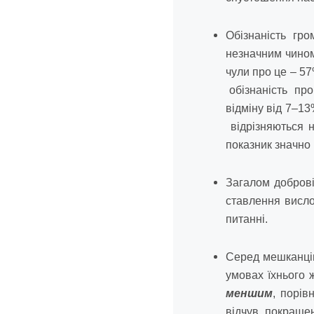
Обізнаність гр
незначним чином
чули про це – 57
обізнаність про
відміну від 7–13
відрізняються н
показник значно
Загалом доброві
ставлення висл
питанні.
Серед мешканців
умовах їхнього 
меншим
, порів
відчув покраще