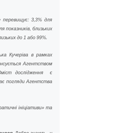
е перевищує: 3,3% для
ля показників, близьких
лизьких до 1 або 99%.
ка Кучеріва в рамках
нансується Агентством
 Зміст дослідження є
ажає погляди Агентства
атичні ініціативи» та