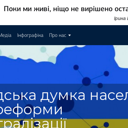
Поки ми живі, ніщо не вирішено ост
Ірина
Медіа
Інфографіка
Про нас
дська думка насе
реформи
ралізації