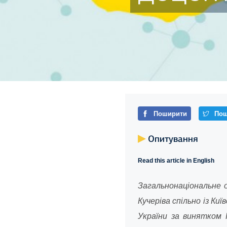
Поширити
Пош
Опитування
Read this article in English
Загальнонаціональне 
Кучеріва спільно із
Киї
України за винятком 