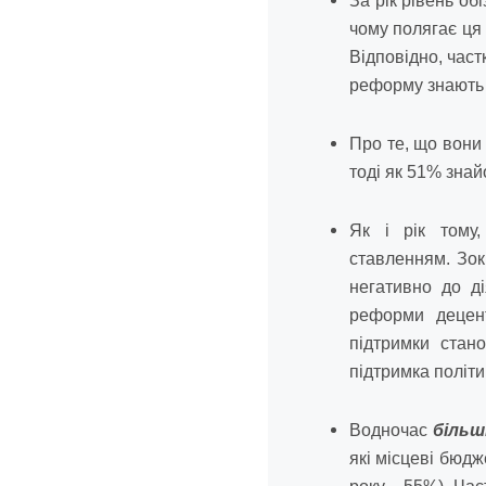
За рік рівень об
чому полягає ця 
Відповідно, част
реформу знають 
Про те, що вони
тоді як 51% знай
Як і рік тому
ставленням. Зок
негативно до д
реформи децент
підтримки стан
підтримка політи
Водночас
більш
які місцеві бюдж