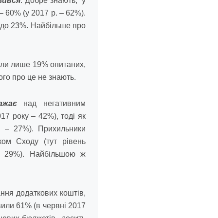
зився
. Добре знають, у
 60% (у 2017 р. – 62%).
% до 23%. Найбільше про
или лише 19% опитаних,
ого про це не знають.
ажає
над негативним
17 року – 42%), тоді як
і – 27%). Прихильники
ком Сходу (тут рівень
и 29%). Найбільшою ж
ння додаткових коштів,
вили 61% (в червні 2017