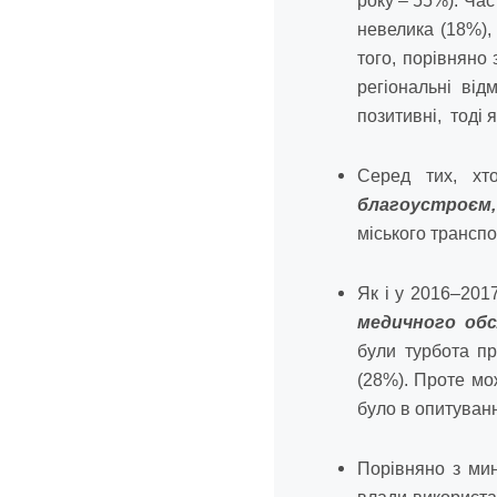
року – 55%). Час
невелика (18%), 
того, порівняно
регіональні від
позитивні, тоді я
Серед тих, хто
благоустроєм,
міського транспо
Як і у 2016–2017
медичного обс
були турбота п
(28%). Проте мож
було в опитуванн
Порівняно з ми