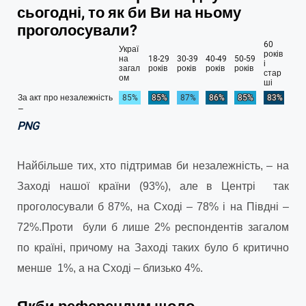
PNG
Найбільше тих, хто підтримав би незалежність, – на
Заході нашої країни (93%), але в Центрі так
проголосували б 87%, на Сході – 78% і на Півдні –
72%.
Проти були б лише 2% респондентів загалом
по країні, причому на Заході таких було б критично
менше 1%, а на Сході – близько 4%.