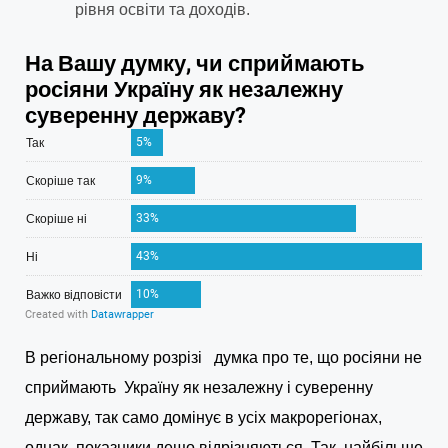
рівня освіти та доходів.
В регіональному розрізі думка про те, що росіяни не
сприймають Україну як незалежну і суверенну
державу, так само домінує в усіх макрорегіонах,
однак показники дещо відрізняються. Так, найбільше