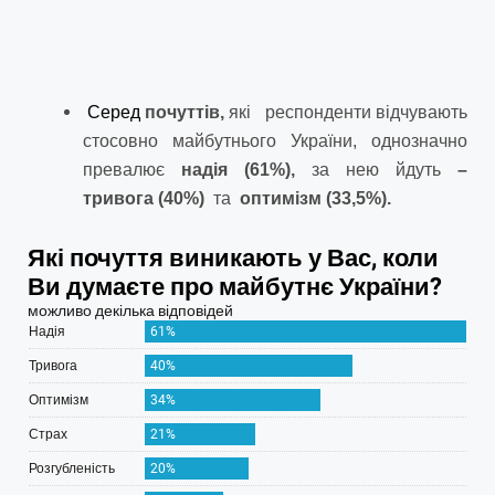
Серед
почуттів,
які респонденти відчувають
стосовно майбутнього України, однозначно
превалює
надія (61%),
за нею йдуть
–
тривога (40%)
та
оптимізм (33,5%).