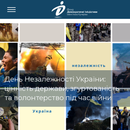
День Незалежності України:
цінність держави, згуртованість
та волонтерство під час війни