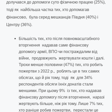
долучався до допомоги суто фізичною працею (25%),
тоді як найбільша частка тих, хто допомагав
фінансово, була серед мешканців Півдня (40%) і
Центру (36%).
Більшість тих, хто після повномасштабного
вторгнення надавав саме фінансову
допомогу армії, ВПО чи постраждалим від
війни, продовжують жертвувати кошти і далі.
Трохи менше половини (47%) тих, хто робить
пожертви з 2022 р., роблять це в тих самих
обсягах, що й рік тому, тоді як для 34%
респондентів обсяги їхніх донатів стали
меншими. При цьому 9% із тих, хто надавав
фінансову допомогу після вторгнення, наразі
жертвують більше, ніж рік тому. Лише 7% тих,
хто раніше робив пожертви, перестали це