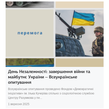
День Незалежності: завершення війни та
майбутнє України – Всеукраїнське
опитування
Всеукраїнське опитування проведено Фондом «Демократичні
ініціативи» ім. Ілька Кучеріва спільно з соціологічною службою
Центру Разумкова у пе...
1 вересня 2025