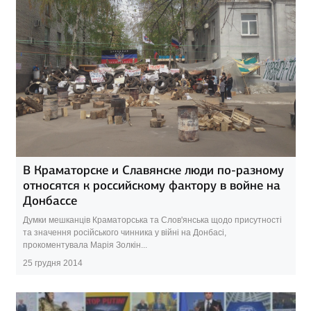
В Краматорске и Славянске люди по-разному
относятся к российскому фактору в войне на
Донбассе
Думки мешканців Краматорська та Слов'янська щодо присутності
та значення російського чинника у війні на Донбасі,
прокоментувала Марія Золкін...
25 грудня 2014