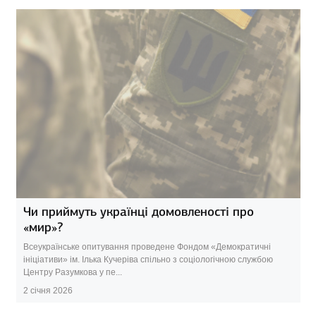
Чи приймуть українці домовленості про
«мир»?
Всеукраїнське опитування проведене Фондом «Демократичні
ініціативи» ім. Ілька Кучеріва спільно з соціологічною службою
Центру Разумкова у пе...
2 січня 2026