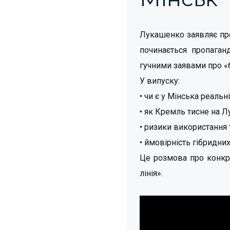
Лукашенко заявляє про
починається пропаган
гучними заявами про «б
У випуску:
• чи є у Мінська реаль
• як Кремль тисне на Л
• ризики використання 
• ймовірність гібридни
Це розмова про конкре
лінія».