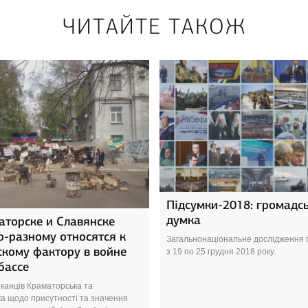
ЧИТАЙТЕ ТАКОЖ
Підсумки-2018: громадс
думка
аторске и Славянске
о-разному относятся к
Загальнонаціональне дослідження
скому фактору в войне
з 19 по 25 грудня 2018 року.
бассе
канців Краматорська та
ка щодо присутності та значення