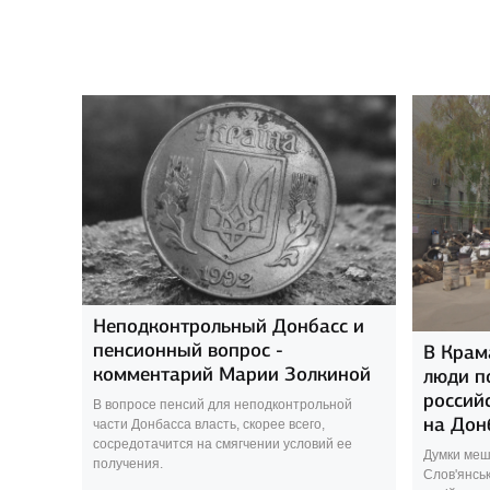
Неподконтрольный Донбасс и
пенсионный вопрос -
В Крам
комментарий Марии Золкиной
люди п
россий
В вопросе пенсий для неподконтрольной
на Дон
части Донбасса власть, скорее всего,
сосредотачится на смягчении условий ее
Думки меш
получения.
Слов'янсь