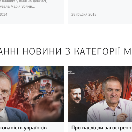
о чинника у війні на Донбасі,
вала Марія Золкін...
 2014
28 грудня 2018
АННІ НОВИНИ З КАТЕГОРІЇ М
тованість українців
Про наслідки загостренн