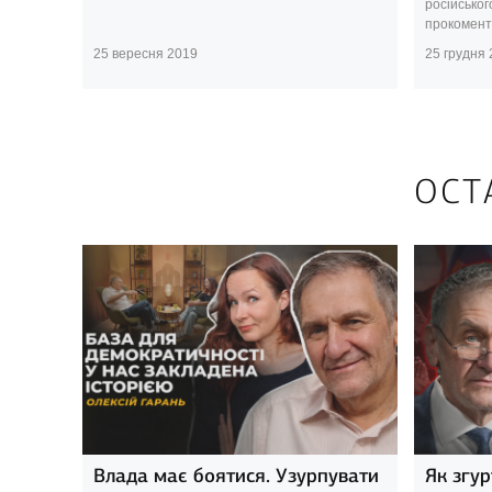
російськог
прокоменту
25 вересня 2019
25 грудня
ОСТ
Влада має боятися. Узурпувати
Як згур