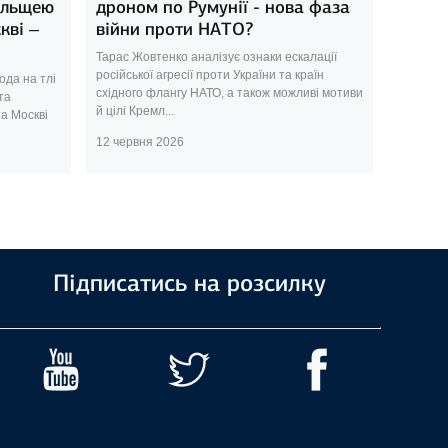
ольщею
дроном по Румунії - нова фаза
кві –
війни проти НАТО?
Тарас Жовтенко аналізує ознаки ескалації
російської агресії проти України та країн
ода на тлі
східного флангу НАТО, а також можливі мотиви
та
й цілі Кремл...
а Москві
12 червня 2026
Підписатись на розсилку