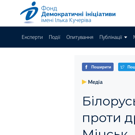
Експерти
Події
Опитування
Публікації
Поширити
Пош
Медіа
Білорус
проти д
Мінськ