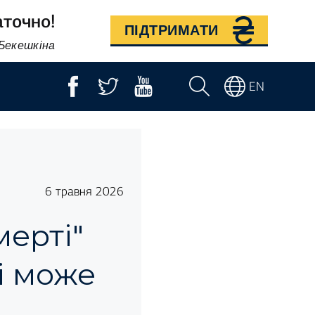
аточно!
ПІДТРИМАТИ
 Бекешкіна
EN
6 травня 2026
мерті"
і може