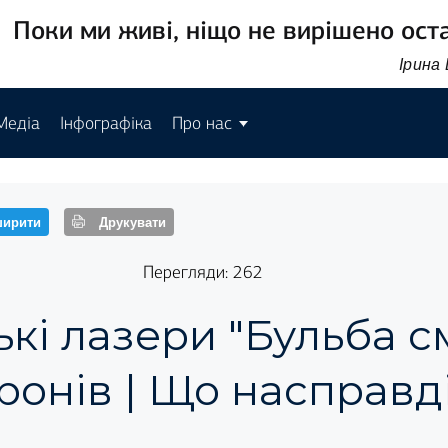
Поки ми живі, ніщо не вирішено ост
Ірина
Медіа
Інфографіка
Про нас
ирити
Друкувати
Перегляди: 262
ькі лазери "Бульба с
ронів | Що насправд