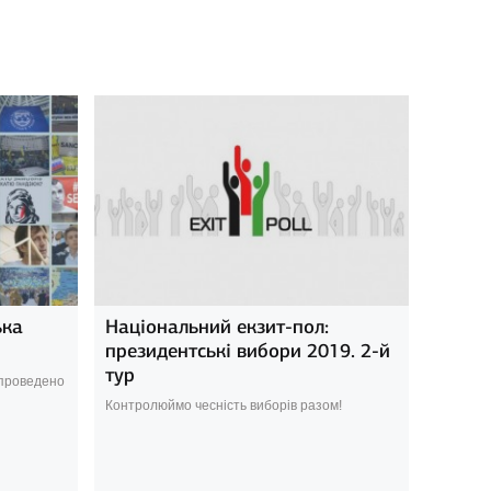
ька
Національний екзит-пол:
президентські вибори 2019. 2-й
тур
 проведено
Контролюймо чесність виборів разом!