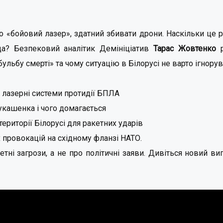
 «бойовий лазер», здатний збивати дрони. Наскільки це ре
да? Безпековий аналітик Демініціатив
Тарас Жовтенко
р
ульбу смерті» та чому ситуацію в Білорусі не варто ігнорув
ні лазерні системи протидії БПЛА
укашенка і чого домагається
території Білорусі для ракетних ударів
х провокацій на східному фланзі НАТО.
тні загрози, а не про політичні заяви. Дивіться новий ви