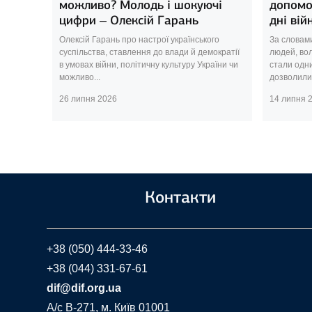
можливо? Молодь і шокуючі
допомо
цифри – Олексій Гарань
дні вій
Олексій Гарань про настрої українського
За словами
суспільства, ставлення до влади й демократії
людей, вол
в умовах війни, політичну культуру України чи
стали одни
можливо...
дозволили 
26 липня 2026
14 липня 
Контакти
+38 (050) 444-33-46
+38 (044) 331-67-61
dif@dif.org.ua
A/c В-271, м. Київ 01001