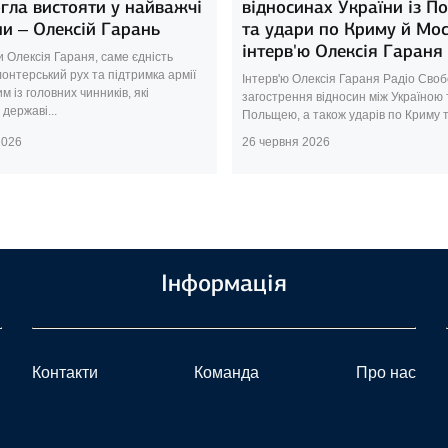
гла вистояти у найважчі
відносинах України із П
ни – Олексій Гарань
та удари по Криму й Мос
інтерв'ю Олексія Гараня
 Олексія Гараня, саме єдність
онтерський рух та підтримка армії
Інтерв'ю Олексія Гараня Радіо Своб
м із головних чинників, які
загострення відносин між Україною 
державі...
Польщею, а також ударів по Криму т
2026
26 червня 2026
Інформація
Контакти
Команда
Про нас