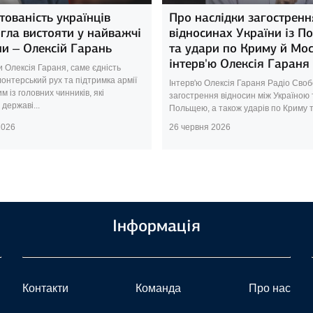
тованість українців
Про наслідки загостренн
гла вистояти у найважчі
відносинах України із П
ни – Олексій Гарань
та удари по Криму й Мос
інтерв'ю Олексія Гараня
 Олексія Гараня, саме єдність
онтерський рух та підтримка армії
Інтерв'ю Олексія Гараня Радіо Своб
м із головних чинників, які
загострення відносин між Україною 
державі...
Польщею, а також ударів по Криму т
2026
26 червня 2026
Інформація
Контакти
Команда
Про нас