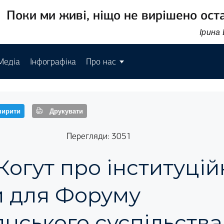
Поки ми живі, ніщо не вирішено ост
Ірина
Медіа
Інфографіка
Про нас
ирити
Друкувати
Перегляди: 3051
Когут про інституцій
и для Форуму
нського суспільства