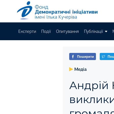
Експерти
Події
Опитування
Публікації
Поширити
Пош
Медіа
Андрій 
виклик
громадя