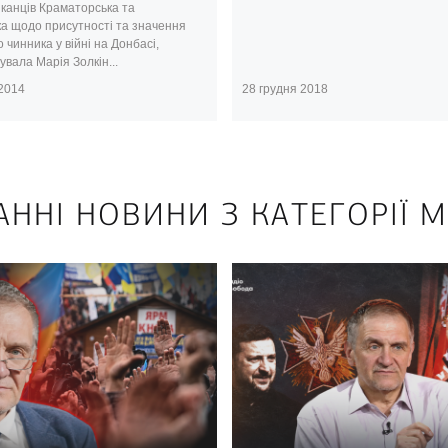
канців Краматорська та
ка щодо присутності та значення
о чинника у війні на Донбасі,
вала Марія Золкін...
 2014
28 грудня 2018
АННІ НОВИНИ З КАТЕГОРІЇ М