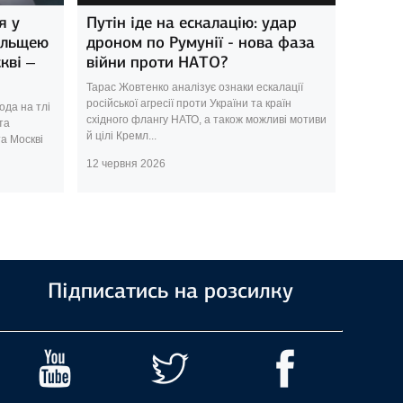
я у
Путін іде на ескалацію: удар
ольщею
дроном по Румунії - нова фаза
кві –
війни проти НАТО?
Тарас Жовтенко аналізує ознаки ескалації
російської агресії проти України та країн
ода на тлі
східного флангу НАТО, а також можливі мотиви
та
й цілі Кремл...
а Москві
12 червня 2026
Підписатись на розсилку