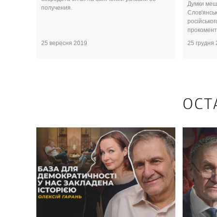
Думки меш
получения.
Слов'янсь
російськог
прокоменту
25 вересня 2019
25 грудня
ОСТ