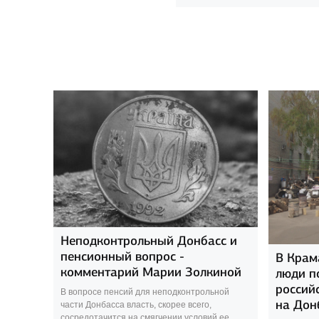
Неподконтрольный Донбасс и
пенсионный вопрос -
В Крам
комментарий Марии Золкиной
люди п
россий
В вопросе пенсий для неподконтрольной
на Дон
части Донбасса власть, скорее всего,
сосредотачится на смягчении условий ее