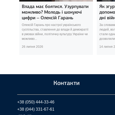
Влада має боятися. Узурпувати
Як згур
можливо? Молодь і шокуючі
допомо
цифри – Олексій Гарань
дні вій
Олексій Гарань про настрої українського
За словами
суспільства, ставлення до влади й демократії
людей, вол
в умовах війни, політичну культуру України чи
стали одни
можливо...
дозволили 
26 липня 2026
14 липня 
Контакти
+38 (050) 444-33-46
+38 (044) 331-67-61