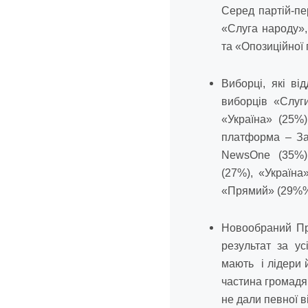
Серед партій-пе
«Слуга народу»,
та «Опозиційної
Виборці, які ві
виборців «Слуг
«Україна» (25%
платформа – За
NewsOne (35%); 
(27%), «Україна
«Прямий» (29%
Новообраний Пр
результат за ус
мають і лідери 
частина громадя
не дали певної в