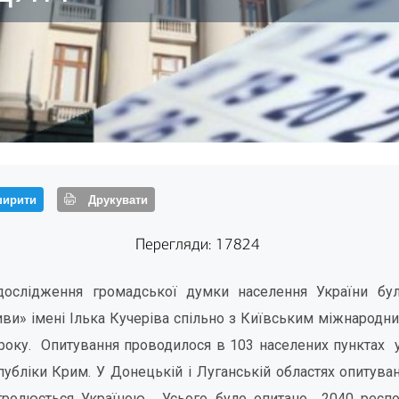
ирити
Друкувати
Перегляди: 17824
 дослідження громадської думки населення України б
ви» імені Ілька Кучеріва спільно з Київським міжнародним
 року. Опитування проводилося в 103 населених пунктах у 
убліки Крим. У Донецькій і Луганській областях опитува
нтролюється Україною. Усього було опитано 2040 респон