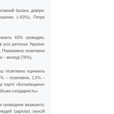
ативний баланс довіри-
ошенко (–63%), Петро
інюють 63% громадян,
усіх регіонах України:
). Переважно позитивно
о – молоді (76%).
льш позитивно оцінюють
6% – позитивно, 1,5% –
і партії «Батьківщина»
йська солідарність».
и громадяни вважають:
юдей (зарплат, пенсій