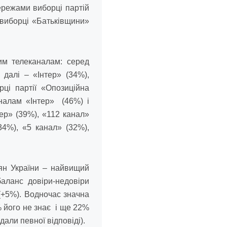
ережами виборці партій
 виборці «Батьківщини»
ним телеканалам: серед
далі – «Інтер» (34%),
ці партії «Опозиційна
налам «Інтер» (46%) і
ер» (39%), «112 канал»
34%), «5 канал» (32%),
н України – найвищий
баланс довіри-недовіри
(+5%). Водночас значна
 його не знає і ще 22%
дали певної відповіді).