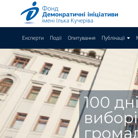
Експерти
Події
Опитування
Публікації
100 дн
виборі
грома