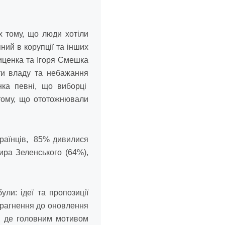
х тому, що люди хотіли
ний в корупції та інших
иценка та Ігоря Смешка
ти владу та небажання
ка певні, що виборці
 тому, що ототожнювали
країнців, 85% дивилися
ира Зеленського (64%),
ли: ідеї та пропозиції
прагнення до оновлення
, де головним мотивом