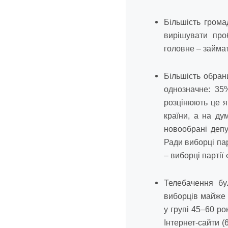
Більшість гром
вирішувати про
головне – займа
Більшість обран
однозначне: 35
розцінюють це я
країни, а на ду
новообрані деп
Ради виборці па
– виборці парті
Телебачення бу
виборців майже 
у групі 45–60 ро
Інтернет-сайти 