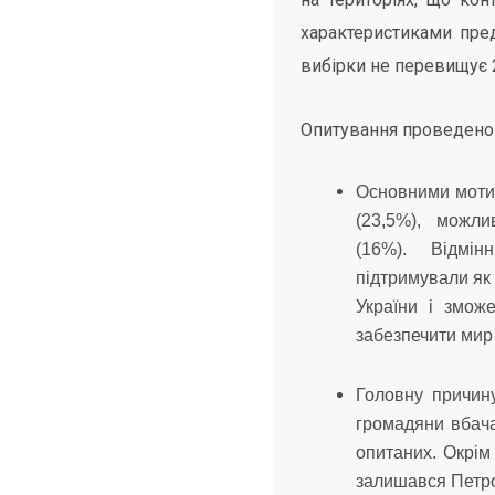
характеристиками пре
вибірки не перевищує 
Опитування проведено
Основними мотив
(23,5%), можлив
(16%). Відмінні
підтримували як
України і змож
забезпечити мир 
Головну причину
громадяни вбач
опитаних. Окрім
залишався Петро 