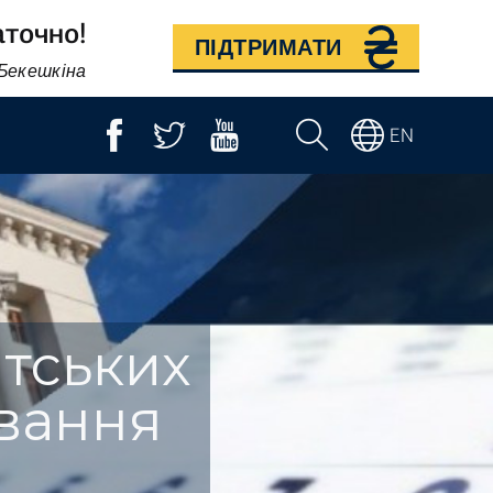
аточно!
ПІДТРИМАТИ
 Бекешкіна
EN
нтських
ування