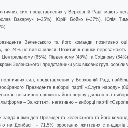
літичних сил, представлених у Верховній Раді, мають нег
ослав Вакарчук (–25%), Юрій Бойко (–37%), Юлія Тим
%).
резидента Зеленського та його команди позитивно оц
, ще 24% не визначилися. Позитивні оцінки переважають в 
, Центральному (65%), Південному (48%) та Східному (64%
роки Зеленського і представники усіх вікових груп, особлив
політичних сил, представлених у Верховній Раді, найбі
ообраного Президента виборці партії «Слуга народу» (8
еважно позитивно оцінюють його першу діяльність і виборц
платформа – За життя», негативно – виборці партії «Європе
 завданнями для Президента Зеленського та його команд
ню на Донбасі – 71,5%, зростання життєвих стандартів л