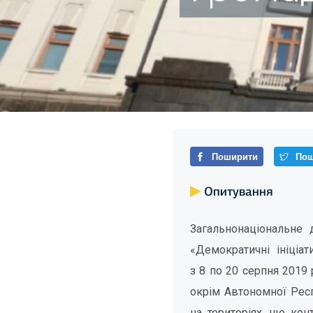
Поширити
Пош
Опитування
Загальнонаціональне
«Демократичні ініціати
з 8 по 20 серпня 2019
окрім Автономної Респ
на територіях, що ко