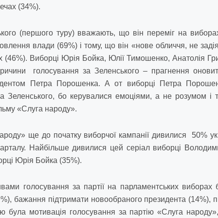
ечах (34%).
кого (першого туру) вважають, що він переміг на вибора
влення влади (69%) і тому, що він «нове обличчя, не задія
х (46%). Виборці Юрія Бойка, Юлії Тимошенко, Анатолія Гр
 причини голосування за Зеленського – прагнення онови
дентом Петра Порошенка. А от виборці Петра Порошен
а Зеленського, бо керувалися емоціями, а не розумом і
ільму «Слуга народу».
ароду» ще до початку виборчої кампанії дивилися 50% у
варталу. Найбільше дивилися цей серіал виборці Володим
рці Юрія Бойка (35%).
ами голосування за партії на парламентських виборах бу
29%), бажання підтримати новообраного президента (14%), 
ою була мотивація голосування за партію «Слуга народу»