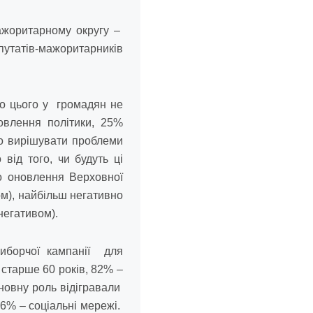
ажоритарному округу –
татів-мажоритарників
до цього у громадян не
овлення політики, 25%
но вирішувати проблеми
від того, чи будуть ці
о оновлення Верховної
м), найбільш негативно
негативом).
иборчої кампанії для
 старше 60 років, 82% –
сновну роль відігравали
46% – соціальні мережі.