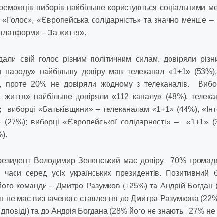
реможців виборів найбільше користуються соціальними м
 «Голос», «Європейська солідарність» та значно менше –
 платформи – За життя».
ддали свій голос різним політичним силам, довіряли різ
и народу» найбільшу довіру мав телеканал «1+1» (53%), 
), проте 20% не довіряли жодному з телеканалів. Вибор
 життя» найбільше довіряли «112 каналу» (48%), телека
виборці «Батьківщини» – телеканалам «1+1» (44%), «Інт
» (27%); виборці «Європейської солідарності» – «1+1» (
%).
езидент Володимир Зеленський має довіру 70% громадя
і часи серед усіх українських президентів. Позитивний 
його команди – Дмитро Разумков (+25%) та Андрій Богдан 
н не має визначеного ставлення до Дмитра Разумкова (22%
ідповіді) та до Андрія Богдана (28% його не знають і 27% не 