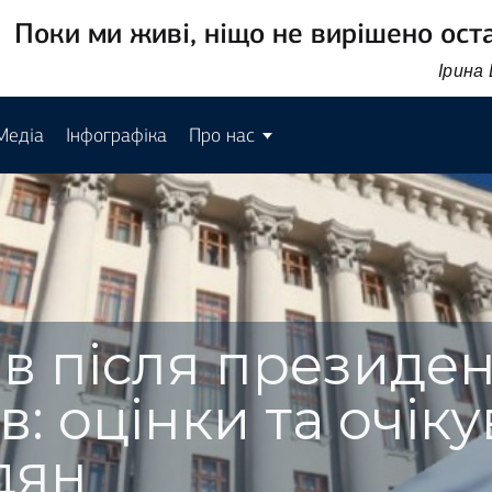
Поки ми живі, ніщо не вирішено ост
Ірина
Медіа
Інфографіка
Про нас
ів після президе
в: оцінки та очік
дян