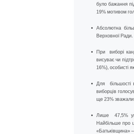
було бажання пі
19% мотивом гол
Абсолютна біль
Верховної Ради
При виборі кан
висуває чи підтр
16%), особисті я
Для більшості 
виборців голосув
ще 23% зважали н
Лише 47,5% укр
Найбільше про ц
«Батьківщина» –