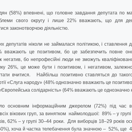
адян (58%) впевнені, що головне завдання депутата по м
блеми свого округу і лише 22% вважають, що для депу
тися законотворчою діяльністю.
их депутатів ніколи не займалася політикою, і ставлення 
% вважають це позитивом, бо це забезпечить повне он
к негатив, бо непрофесійні люди не зможуть кваліфікова
мку 26%, це може бути і позитивом, і негативом, залежно 
утати вчитися. Найбільш позитивно ставляться до таког
ртії «Слуга народу» (48% однозначно вважають це позитиво
ї «Європейська солідарність» (64% вважають це однозначно 
ло основним інформаційним джерелом (72%) під час в
всіх вікових груп, за винятком наймолодшої: 89% – у групі
ків, 62% – у групі 30–44 роки. Для виборців 18–29 років о
(60%), хоча й частка телебачення була значною – 52%, ще 