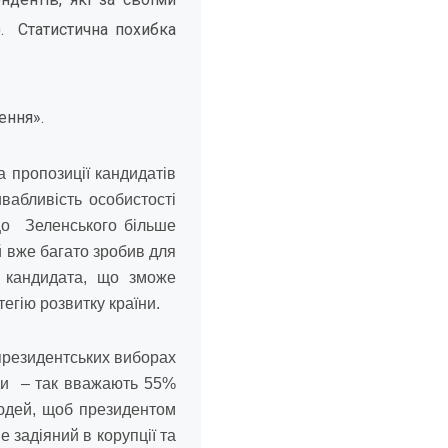
. Статистична похибка
ення».
 пропозиції кандидатів
вабливість особистості
 що Зеленського більше
й вже багато зробив для
 кандидата, що зможе
егію розвитку країни.
президентських виборах
ди – так вважають 55%
людей, щоб президентом
 задіяний в корупції та