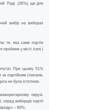
ній Раді (26%), ще для
.
ьний вибір на виборах
: те, яка саме партія
проблем у місті /селі (
епутат. При цьому 51%
и за партійним списком,
дата не була істотною.
мажоритарному окрузі.
, серед виборців партії
ароду» – 60%.