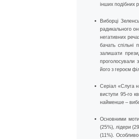
інших подібних р
Виборці Зеленсь
радикального оно
негативних реча
бачать спільні
залишати прези
проголосували з
його з героєм ф
Серіал «Слуга н
виступи 95-го к
найменше – вибо
Основними мотив
(25%), лідери (
(11%). Особлив