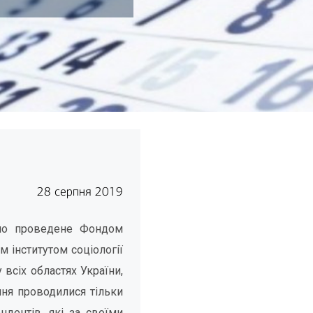
28 серпня 2019
уло проведене Фондом
 інститутом соціології
всіх областях України,
ння проводилися тільки
дентів, які за своїми