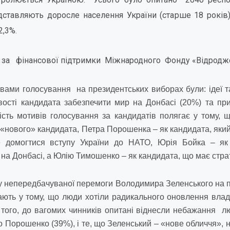
дставляють доросле населення України (старше 18 років)
2,3%.
 за фінансової підтримки Міжнародного Фонду «Відродж
ами голосування на президентських виборах були: ідеї та
ості кандидата забезпечити мир на Донбасі (20%) та при
сть мотивів голосування за кандидатів полягає у тому,
 «нового» кандидата, Петра Порошенка – як кандидата, яки
е домогтися вступу України до НАТО, Юрія Бойка – як
на Донбасі, а Юлію Тимошенко – як кандидата, що має страт
 непередбачуваної перемоги Володимира Зеленського на 
ають у тому, що люди хотіли радикального оновлення вла
 того, до вагомих чинників опитані віднесли небажання 
Порошенко (39%), і те, що Зеленський – «нове обличчя», не