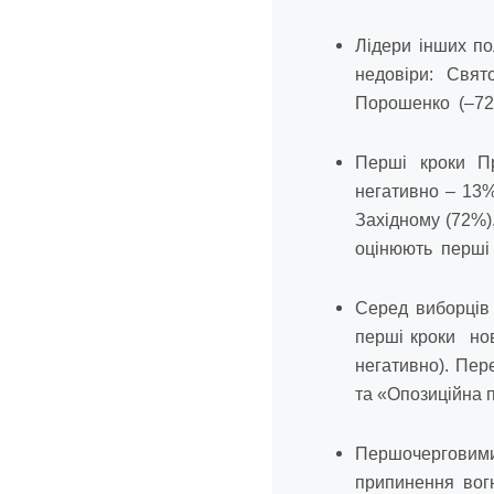
Лідери інших по
недовіри: Свят
Порошенко (–72
Перші кроки П
негативно – 13%
Західному (72%)
оцінюють перші к
Серед виборців 
перші кроки нов
негативно). Пер
та «Опозиційна 
Першочерговими
припинення вог