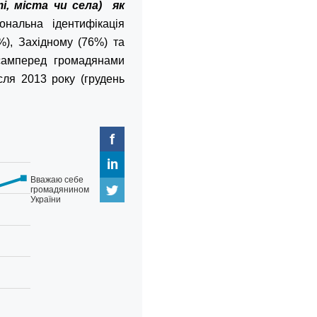
і, міста чи села) як
ональна ідентифікація
%), Західному (76%) та
самперед громадянами
сля 2013 року (грудень