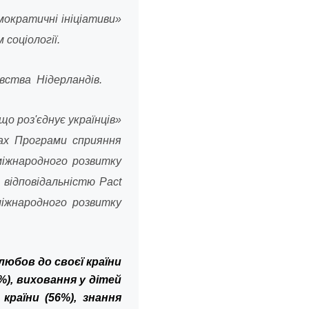
мократичні ініціативи»
соціології.
вства Нідерландів.
що роз'єднує українців»
ках Програми сприяння
міжнародного розвитку
 відповідальністю Pact
міжнародного розвитку
юбов до своєї країни
%), виховання у дітей
 країни (56%),
знання