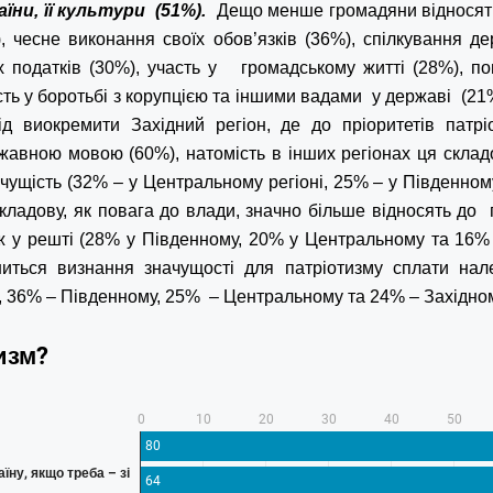
аїни, її культури (51%).
Дещо менше громадяни відносять 
, чесне виконання своїх обов’язків (36%), спілкування 
 податків (30%), участь у громадському житті (28%), по
ть у боротьбі з корупцією та іншими вадами у державі (21
ід виокремити Західний регіон, де до пріоритетів патр
жавною мовою (60%), натомість в інших регіонах ця склад
чущість (32% – у Центральному регіоні, 25% – у Південном
складову, як повага до влади, значно більше відносять до
ніж у решті (28% у Південному, 20% у Центральному та 16%
зниться визнання значущості для патріотизму сплати нал
і, 36% – Південному, 25% – Центральному та 24% – Західно