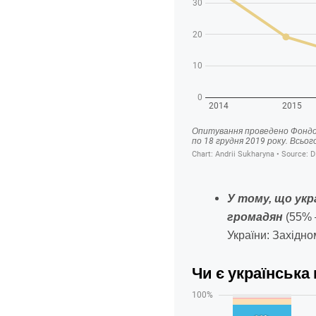
У тому, що укр
громадян
(55% –
України: Західно