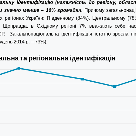
нальну ідентифікацію (належність до регіону, област
и значно менше – 16% громадян.
Причому загальнонаці
х регіонах України: Південному (84%), Центральному (78
. Щоправда, в Східному регіоні 7% вважають себе на
. Загальнонаціональна ідентифікація істотно зросла пі
рудень 2014 р. – 73%).