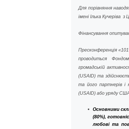
Для порівняння наводя
імені Ілька Кучеріва 
Фінансування опитува
Пресконференція «
101
проводиться Фондом «
громадській активнос
(USAID) та здійснюєть
та його партнерів i 
(USAID) або уряду США
Основними скл
(80%), готовні
любові та пов