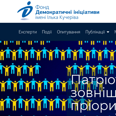
Експерти
Події
Опитування
Публікації
Патріо
зовніш
пріори