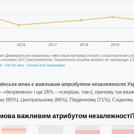
аїнська мова є важливим атрибутом незалежності Укр
 «безумовно» і ще 26% – «скоріше, так»), причому так вваж
му (95%), Центральному (86%), Південному (71%), Східному 