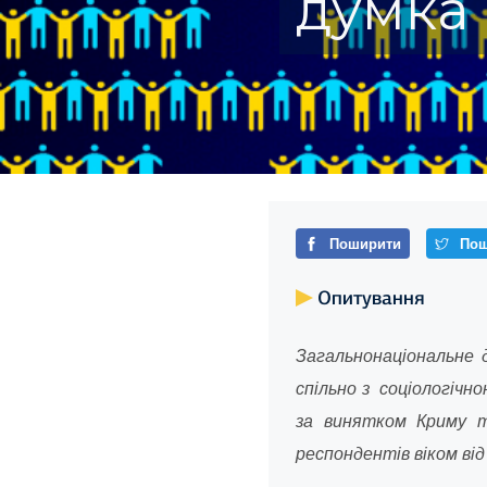
думка 
Поширити
Пош
Опитування
Загальнонаціональне 
спільно з соціологічно
за винятком Криму т
респондентів віком від