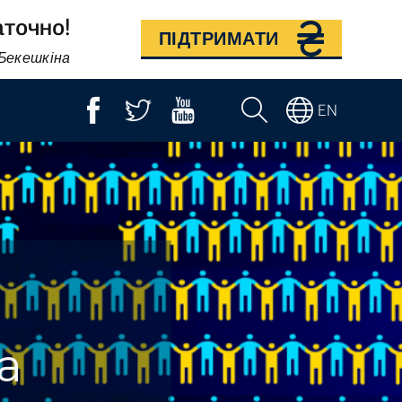
аточно!
ПІДТРИМАТИ
 Бекешкіна
EN
а