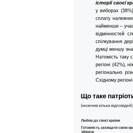
історії своєї кр
у виборах (38%)
сплату належних
найменше – учас
відмінностей сл
спілкування дер
думці меншу зна
Натомість таку 
регіоні (42%), 
регіонально рі
Східному регіон