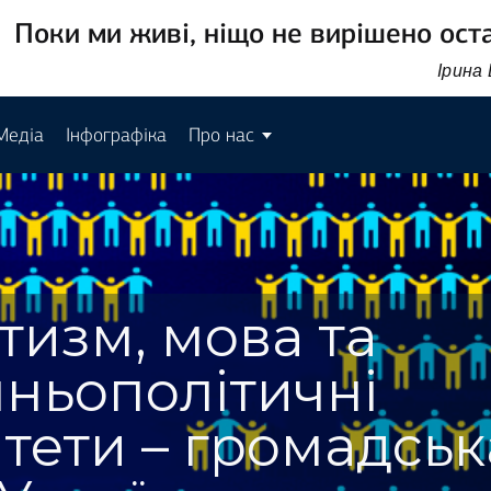
Поки ми живі, ніщо не вирішено ост
Ірина
Медіа
Інфографіка
Про нас
тизм, мова та
ньополітичні
тети – громадськ