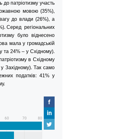
до патріотизму участь
державною мовою (35%),
вагу до влади (26%), а
%). Серед регіональних
іотизму було віднесено
ова мала у громадській
у та 24% – у Східному).
 патріотизму в Східному
 у Західному). Так само
ежних податків: 41% у
му.