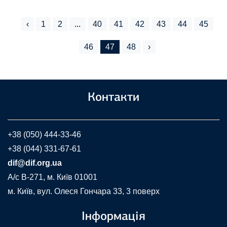
‹
1
2
...
40
41
42
43
44
45
46
47
48
›
Контакти
+38 (050) 444-33-46
+38 (044) 331-67-61
dif@dif.org.ua
A/c В-271, м. Київ 01001
м. Київ, вул. Олеся Гончара 33, 3 поверх
Інформація