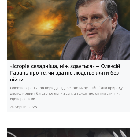
«Історія складніша, ніж здається» – Олексій
Гарань про те, чи здатне людство жити без
війни
Олексій Гарань про періоди відносного миру і війн, їхню природу,
двополярний і багатополярний світ, а також про оптимістичний
сценарій вижи...
20 червня 2025