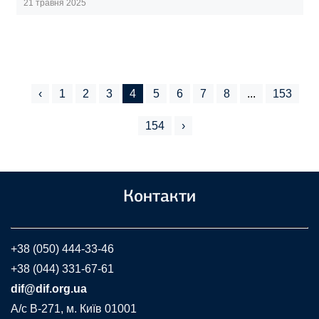
21 травня 2025
‹
1
2
3
4
5
6
7
8
...
153
154
›
Контакти
+38 (050) 444-33-46
+38 (044) 331-67-61
dif@dif.org.ua
A/c В-271, м. Київ 01001