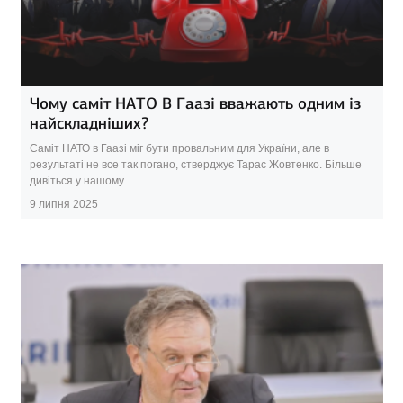
Чому саміт НАТО В Гаазі вважають одним із
найскладніших?
Саміт НАТО в Гаазі міг бути провальним для України, але в
результаті не все так погано, стверджує Тарас Жовтенко. Більше
дивіться у нашому...
9 липня 2025