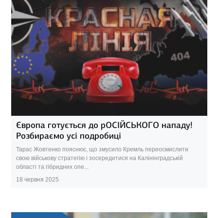
Європа готується до рОСІЙСЬКОГО нападу!
Розбираємо усі подробиці
Тарас Жовтенко пояснює, що змусило Кремль переосмислити
свою військову стратегію і зосередитися на Калінінградській
області та гібридних опе...
18 червня 2025