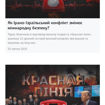
Як Ірано-Ізраїльський конфлікт змінює
міжнародну безпеку?
Тарас Жовтенко в черговому випуску подкасту «Красная лінія»
аналізує 12-денний гострий воєнний конфлікт між Іраном та
Ізраїлем, на боці яко...
25 липня 2025