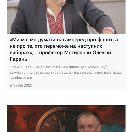
«Ми маємо думати насамперед про фронт, а
не про те, хто переможе на наступних
виборах», – професор Могилянки Олексій
Гарань
Олексій Гарань аналізує політичну динаміку в Україні - від
закулісної підготовки до виборів до ризиків передчасної політизації
суспільства п...
9 липня 2025