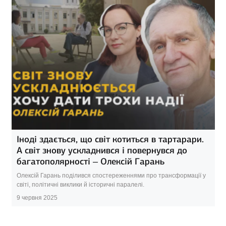
Іноді здається, що світ котиться в тартарари.
А світ знову ускладнився і повернувся до
багатополярності – Олексій Гарань
Олексій Гарань поділився спостереженнями про трансформації у
світі, політичні виклики й історичні паралелі.
9 червня 2025