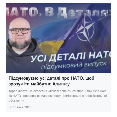
Підсумовуємо усі деталі про НАТО, щоб
зрозуміти майбутнє Альянсу
Тарас Жовтенко окреслив ключові аспекти співпраці між Україною
та НАТО і пояснив, як Альянс реагує і змінюється на нові історичні
обставини
30 травня 2025