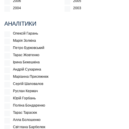
2006
2005
2004
2003
АНАЛІТИКИ
Олексій Гарань
Марія Золкіна
Петро Бурковський
Тарас Жовтенко
Ірина Бекешкіна
Андрій Сухарина
Маріанна Присяжнюк
Сергій Шаповалов
Руслан Кермач
Юрій Горбань
Поліна Бондаренко
Тарас Тарасюк
Алла Бєлошенко
Світлана Барбелюк