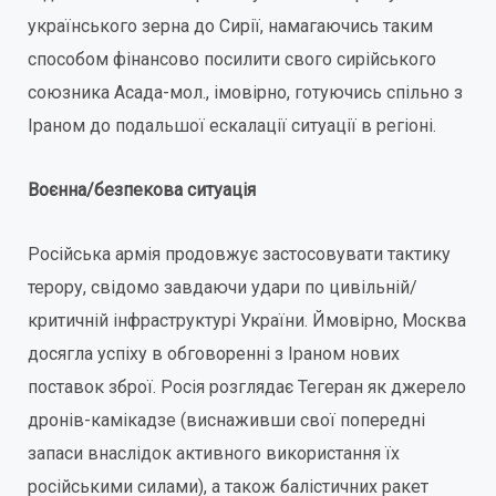
українського зерна до Сирії, намагаючись таким
способом фінансово посилити свого сирійського
союзника Асада-мол., імовірно, готуючись спільно з
Іраном до подальшої ескалації ситуації в регіоні.
Воєнна/безпекова ситуація
Російська армія продовжує застосовувати тактику
терору, свідомо завдаючи удари по цивільній/
критичній інфраструктурі України. Ймовірно, Москва
досягла успіху в обговоренні з Іраном нових
поставок зброї. Росія розглядає Тегеран як джерело
дронів-камікадзе (виснаживши свої попередні
запаси внаслідок активного використання їх
російськими силами), а також балістичних ракет