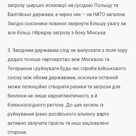
загрозу ширшої ескалації на сусідню Польщу та
Балтійські держави, а через них – на НАТО загалом.
Західні союзники повинні звернути більшу увагу на
все більш гібридну загрозу з боку Мінська.
3. Західним державам слід не випускати з поля зору
дедалі тісніше партнерство між Москвою та
Тегераном і руйнувати будь-які спроби військового
союзу між обома державами, оскільки останній
може потенційно створити ризики та загрози для
безпеки не лише євроатлантичного, а й
близькосхідного регіону. До цих зусиль із
руйнування ірано-російського альянсу варто
активно залучати Ізраїль та інші зацікавлені
сторони.