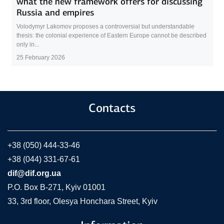
what the new framework offers for discussing
Russia and empires
Volodymyr Lakomov proposes a controversial but understandable
thesis: the colonial experience of Eastern Europe cannot be described
only in...
25 February 2026
Contacts
+38 (050) 444-33-46
+38 (044) 331-67-61
dif@dif.org.ua
P.O. Box В-271, Kyiv 01001
33, 3rd floor, Olesya Honchara Street, Kyiv