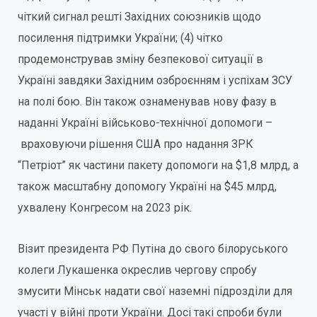
чіткий сигнал решті Західних союзників щодо
посилення підтримки України; (4) чітко
продемонстрував зміну безпекової ситуації в
Україні завдяки Західним озброєнням і успіхам ЗСУ
на полі бою. Він також ознаменував нову фазу в
наданні Україні військово-технічної допомоги –
враховуючи рішення США про надання ЗРК
“Петріот” як частини пакету допомоги на $1,8 млрд, а
також масштабну допомогу Україні на $45 млрд,
ухвалену Конгресом на 2023 рік.
Візит президента РФ Путіна до свого білоруського
колеги Лукашенка окреслив чергову спробу
змусити Мінськ надати свої наземні підрозділи для
участі у війні проти України. Досі такі спроби були