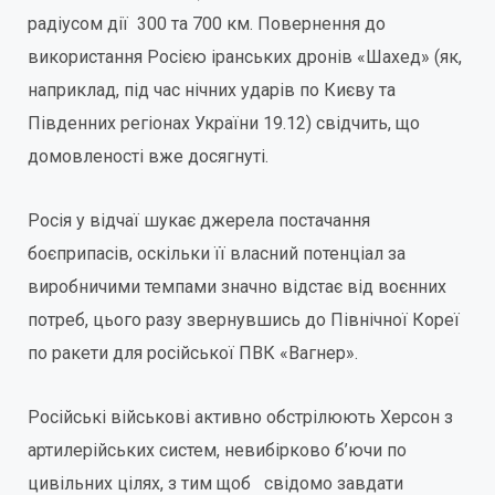
радіусом дії 300 та 700 км. Повернення до
використання Росією іранських дронів «Шахед» (як,
наприклад, під час нічних ударів по Києву та
Південних регіонах України 19.12) свідчить, що
домовленості вже досягнуті.
Росія у відчаї шукає джерела постачання
боєприпасів, оскільки її власний потенціал за
виробничими темпами значно відстає від воєнних
потреб, цього разу звернувшись до Північної Кореї
по ракети для російської ПВК «Вагнер».
Російські військові активно обстрілюють Херсон з
артилерійських систем, невибірково б’ючи по
цивільних цілях, з тим щоб свідомо завдати