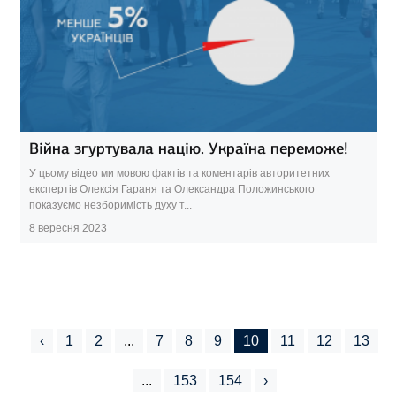
Війна згуртувала націю. Україна переможе!
У цьому відео ми мовою фактів та коментарів авторитетних
експертів Олексія Гараня та Олександра Положинського
показуємо незборимість духу т...
8 вересня 2023
‹
1
2
...
7
8
9
10
11
12
13
...
153
154
›