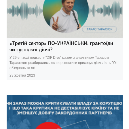
«Третій сектор» ПО-УКРАЇНСЬКИ: грантоїди
чи суспільні діячі?
У 29 епізоді подкасту "DIF Dive" разом з аналітиком Тарасом
Тарасюком розбирались, які перспективи приховує діяльність ГО і
об'єднань та які...
23 жовтня 2023