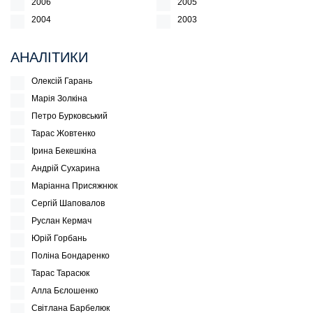
2006
2005
2004
2003
АНАЛІТИКИ
Олексій Гарань
Марія Золкіна
Петро Бурковський
Тарас Жовтенко
Ірина Бекешкіна
Андрій Сухарина
Маріанна Присяжнюк
Сергій Шаповалов
Руслан Кермач
Юрій Горбань
Поліна Бондаренко
Тарас Тарасюк
Алла Бєлошенко
Світлана Барбелюк