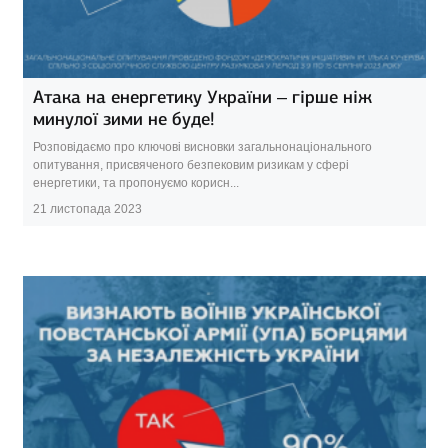
Атака на енергетику України – гірше ніж
минулої зими не буде!
Розповідаємо про ключові висновки загальнонаціонального
опитування, присвяченого безпековим ризикам у сфері
енергетики, та пропонуємо корисн...
21 листопада 2023