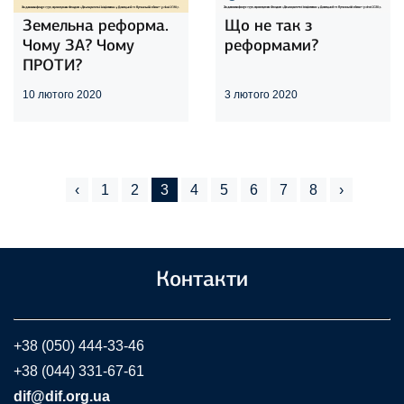
Земельна реформа.
Що не так з
Чому ЗА? Чому
реформами?
ПРОТИ?
10 лютого 2020
3 лютого 2020
‹
1
2
3
4
5
6
7
8
›
Контакти
+38 (050) 444-33-46
+38 (044) 331-67-61
dif@dif.org.ua