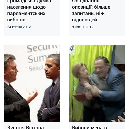
Громадська думка
Об’єднання
населення щодо
опозиції: більше
парламентських
запитань, ніж
виборів
відповідей
24 квітня 2012
9 квітня 2012
Зустріч Віктора
Вибори мера в