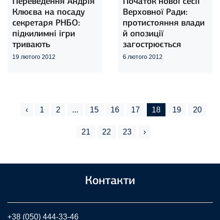
Переведення Андрія
Початок нової сесії
Клюєва на посаду
Верховної Ради:
секретаря РНБО:
протистояння влади
підкилимні ігри
й опозиції
тривають
загострюється
19 лютого 2012
6 лютого 2012
‹
1
2
...
15
16
17
18
19
20
21
22
23
›
Контакти
+38 (050) 444-33-46